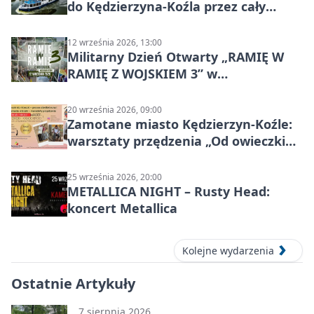
do Kędzierzyna-Koźla przez cały
Kanał Gliwicki
12 września 2026, 13:00
Militarny Dzień Otwarty „RAMIĘ W
RAMIĘ Z WOJSKIEM 3” w
Kędzierzynie-Koźlu
20 września 2026, 09:00
Zamotane miasto Kędzierzyn-Koźle:
warsztaty przędzenia „Od owieczki
do niteczki”
25 września 2026, 20:00
METALLICA NIGHT – Rusty Head:
koncert Metallica
Kolejne wydarzenia
Ostatnie Artykuły
7 sierpnia 2026