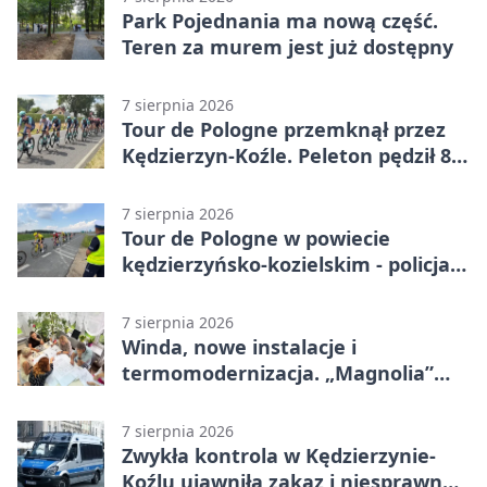
Park Pojednania ma nową część.
Teren za murem jest już dostępny
7 sierpnia 2026
Tour de Pologne przemknął przez
Kędzierzyn-Koźle. Peleton pędził 80
km/h
7 sierpnia 2026
Tour de Pologne w powiecie
kędzierzyńsko-kozielskim - policja
zabezpieczała trasę
7 sierpnia 2026
Winda, nowe instalacje i
termomodernizacja. „Magnolia”
zmieni się nie do poznania
7 sierpnia 2026
Zwykła kontrola w Kędzierzynie-
Koźlu ujawniła zakaz i niesprawne