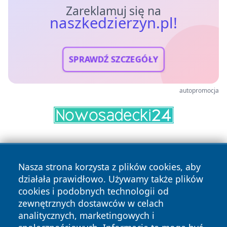
Zareklamuj się na
naszkedzierzyn.pl!
SPRAWDŹ SZCZEGÓŁY
autopromocja
Nasza strona korzysta z plików cookies, aby
działała prawidłowo. Używamy także plików
cookies i podobnych technologii od
zewnętrznych dostawców w celach
Copyright © 2026 naszkedzierzyn.pl Wszystkie prawa
analitycznych, marketingowych i
zastrzeżone.