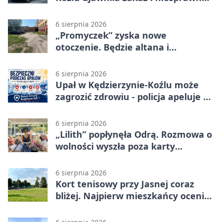
auto
6 sierpnia 2026
„Promyczek” zyska nowe
otoczenie. Będzie altana i
plenerowa siłownia
6 sierpnia 2026
Upał w Kędzierzynie-Koźlu może
zagrozić zdrowiu - policja apeluje o
czujność
6 sierpnia 2026
„Lilith” popłynęła Odrą. Rozmowa o
wolności wyszła poza karty
powieści
6 sierpnia 2026
Kort tenisowy przy Jasnej coraz
bliżej. Najpierw mieszkańcy ocenią
projekt