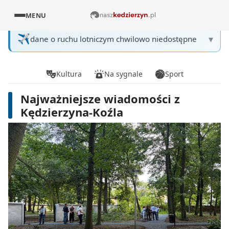
MENU
✈️
▾
dane o ruchu lotniczym chwilowo niedostępne
Kultura
Na sygnale
Sport
Najważniejsze wiadomości z
Kędzierzyna-Koźla