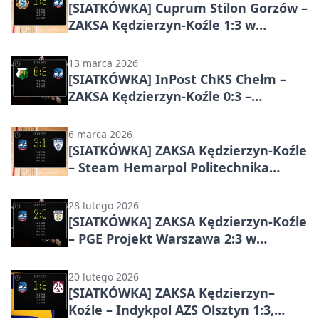
[SIATKÓWKA] Cuprum Stilon Gorzów –
ZAKSA Kędzierzyn-Koźle 1:3 w
PlusLidze
13 marca 2026
[SIATKÓWKA] InPost ChKS Chełm –
ZAKSA Kędzierzyn-Koźle 0:3 –
PlusLiga, kolejka 26
6 marca 2026
[SIATKÓWKA] ZAKSA Kędzierzyn-Koźle
– Steam Hemarpol Politechnika
Częstochowa 3:1 – zwycięstwo
gospodarzy w 25. kolejce PlusLigi
28 lutego 2026
[SIATKÓWKA] ZAKSA Kędzierzyn-Koźle
– PGE Projekt Warszawa 2:3 w
PlusLidze, 24. kolejka
20 lutego 2026
[SIATKÓWKA] ZAKSA Kędzierzyn–
Koźle – Indykpol AZS Olsztyn 1:3,