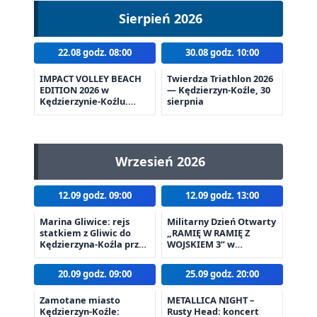
Sierpień 2026
22.08 godz. 08:00
30.08 godz. 10:00
IMPACT VOLLEY BEACH
Twierdza Triathlon 2026
EDITION 2026 w
— Kędzierzyn-Koźle, 30
Kędzierzynie-Koźlu.
sierpnia
Plażówka wraca na
stadion
Wrzesień 2026
12.09 godz. 09:00
12.09 godz. 13:00
Marina Gliwice: rejs
Militarny Dzień Otwarty
statkiem z Gliwic do
„RAMIĘ W RAMIĘ Z
Kędzierzyna-Koźla przez
WOJSKIEM 3” w
cały Kanał Gliwicki
Kędzierzynie-Koźlu
20.09 godz. 09:00
25.09 godz. 20:00
Zamotane miasto
METALLICA NIGHT –
Kędzierzyn-Koźle:
Rusty Head: koncert