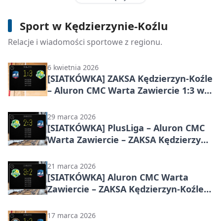
[SIATKÓWKA] Aluron CMC Warta
Sport w Kędzierzynie-Koźlu
Zawiercie – ZAKSA Kędzierzyn-Koźle
3:1 w PlusLidze – lider utrzymał mocny
Relacje i wiadomości sportowe z regionu.
kurs w ćwierćfinale
6 kwietnia 2026
[SIATKÓWKA] ZAKSA Kędzierzyn-Koźle
– Aluron CMC Warta Zawiercie 1:3 w
ćwierćfinale PlusLigi
29 marca 2026
[SIATKÓWKA] PlusLiga – Aluron CMC
Warta Zawiercie – ZAKSA Kędzierzyn-
Koźle 2:3 w ćwierćfinale. Goście z
Kędzierzyna-Koźla odwrócili losy
21 marca 2026
meczu
[SIATKÓWKA] Aluron CMC Warta
Zawiercie – ZAKSA Kędzierzyn-Koźle
3:2 w PlusLidze po tie-breaku
17 marca 2026