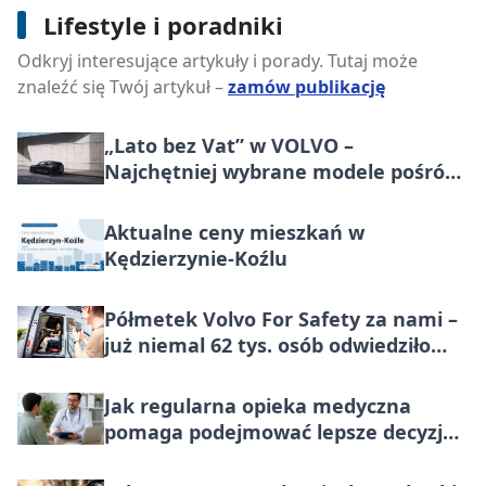
Lifestyle i poradniki
Odkryj interesujące artykuły i porady. Tutaj może
Wybór tostera do grzanek
znaleźć się Twój artykuł –
zamów publikację
„Lato bez Vat” w VOLVO –
Najchętniej wybrane modele pośród
marek premium w Polsce, teraz
korzystniej o wartość większą niż VAT
Aktualne ceny mieszkań w
Kędzierzynie-Koźlu
Półmetek Volvo For Safety za nami –
już niemal 62 tys. osób odwiedziło
miasteczko bezpieczeństwa
Jak regularna opieka medyczna
pomaga podejmować lepsze decyzje
zdrowotne?