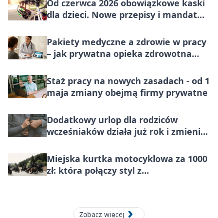
Od czerwca 2026 obowiązkowe kaski
dla dzieci. Nowe przepisy i mandat
100 zł
Pakiety medyczne a zdrowie w pracy
– jak prywatna opieka zdrowotna
wpływa na produktywność?
Staż pracy na nowych zasadach - od 1
maja zmiany obejmą firmy prywatne
Dodatkowy urlop dla rodziców
wcześniaków działa już rok i zmienia
codzienność rodzin
Miejska kurtka motocyklowa za 1000
zł: która połączy styl z
bezpieczeństwem?
Zobacz więcej
9 kwietnia 2026