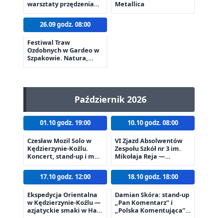
warsztaty przędzenia
Metallica
„Od owieczki do
niteczki”
26.09 godz. 08:00
Festiwal Traw
Ozdobnych w Gardeo w
Szpakowie. Natura,
inspiracje i pomysły do
ogrodu
Październik 2026
01.10 godz. 19:00
10.10 godz. 08:00
Czesław Mozil Solo w
VI Zjazd Absolwentów
Kędzierzynie-Koźlu.
Zespołu Szkół nr 3 im.
Koncert, stand-up i moc
Mikołaja Reja —
emocji
spotkanie z okazji 80-
lecia
17.10 godz. 12:00
18.10 godz. 18:00
Ekspedycja Orientalna
Damian Skóra: stand-up
w Kędzierzynie-Koźlu —
„Pan Komentarz” i
azjatyckie smaki w Hali
„Polska Komentująca”
Śródmieście
na żywo w Kędzierzynie-