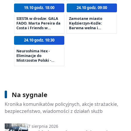
Koźlu
19.10 godz. 18:00
24.10 godz. 09:00
SIESTA w drodze: GALA
Zamotane miasto
FADO. Marta Pereira da
Kędzierzyn-Koźle:
Costa i Friends w
Barwna wełna i
Kędzierzynie-Koźlu
warsztaty naturalnego
farbowania
24.10 godz. 10:30
Neuroshima Hex -
Eliminacje do
Mistrzostw Polski -
Kędzierzyn-Koźle:
turniej eliminacyjny
7 sierpnia 2026
Tour de Pologne w powiecie
Na sygnale
kędzierzyńsko-kozielskim - policja
Kronika komunikatów policyjnych, akcje strażackie,
zabezpieczała trasę
bezpieczeństwo, wiadomości z działań służb
7 sierpnia 2026