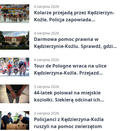
4 sierpnia 2026
Kolarze przejadą przez Kędzierzyn-
Koźle. Policja zapowiada
utrudnienia
4 sierpnia 2026
Darmowa pomoc prawna w
Kędzierzynie-Koźlu. Sprawdź, gdzie
się zgłosić
4 sierpnia 2026
Tour de Pologne wraca na ulice
Kędzierzyna-Koźla. Przejazd
czasowo zamknie trasę
3 sierpnia 2026
44-latek polował na miejskie
koziołki. Siekierą odcinał ich
elementy
3 sierpnia 2026
Policjanci z Kędzierzyna-Koźla
ruszyli na pomoc zwierzętom