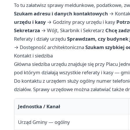
To tu załatwisz sprawy meldunkowe, podatkowe, zwi
Szukam adresu i danych kontaktowych
→
Kontak
urzędu i kasy
→
Godziny pracy urzędu i kasy
Potrz
Sekretarza
→
Wójt, Skarbnik i Sekretarz
Chcę zadz
Referaty i działy urzędu
Sprawdzam, czy budynek j
→
Dostępność architektoniczna
Szukam szybkiej o
Kontakt i siedziba
Główna siedziba urzędu znajduje się przy Placu Jedn
pod którym działają wszystkie referaty i kasy — gm
Do kontaktu z urzędem służy ogólny numer telefoni
działów. Sprawy urzędowe można załatwiać także dr
Jednostka / Kanał
Urząd Gminy — ogólny