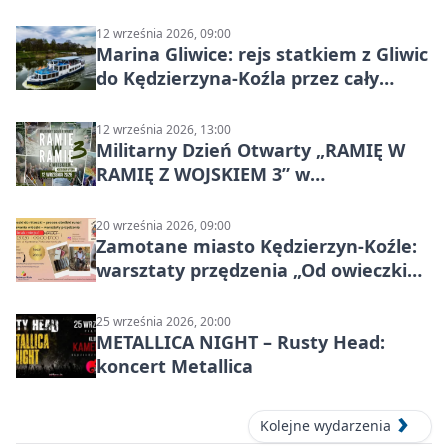
12 września 2026, 09:00
Marina Gliwice: rejs statkiem z Gliwic
do Kędzierzyna-Koźla przez cały
Kanał Gliwicki
12 września 2026, 13:00
Militarny Dzień Otwarty „RAMIĘ W
RAMIĘ Z WOJSKIEM 3” w
Kędzierzynie-Koźlu
20 września 2026, 09:00
Zamotane miasto Kędzierzyn-Koźle:
warsztaty przędzenia „Od owieczki
do niteczki”
25 września 2026, 20:00
METALLICA NIGHT – Rusty Head:
koncert Metallica
Kolejne wydarzenia