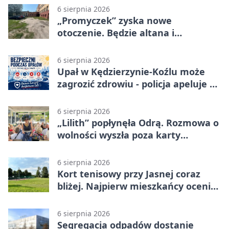
6 sierpnia 2026
„Promyczek” zyska nowe
otoczenie. Będzie altana i
plenerowa siłownia
6 sierpnia 2026
Upał w Kędzierzynie-Koźlu może
zagrozić zdrowiu - policja apeluje o
czujność
6 sierpnia 2026
„Lilith” popłynęła Odrą. Rozmowa o
wolności wyszła poza karty
powieści
6 sierpnia 2026
Kort tenisowy przy Jasnej coraz
bliżej. Najpierw mieszkańcy ocenią
projekt
6 sierpnia 2026
Segregacja odpadów dostanie