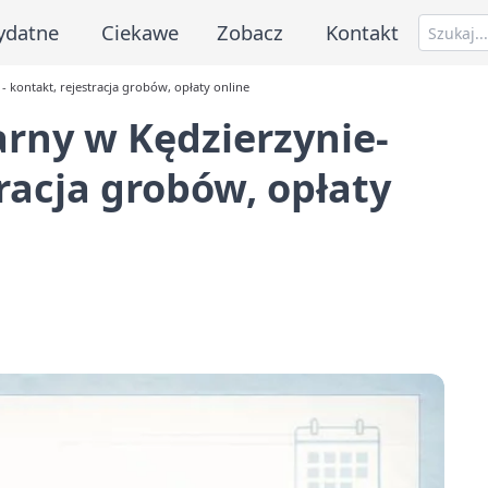
ydatne
Ciekawe
Zobacz
Kontakt
- kontakt, rejestracja grobów, opłaty online
rny w Kędzierzynie-
tracja grobów, opłaty