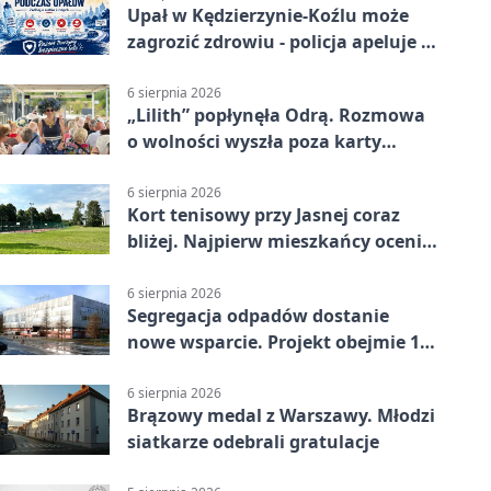
Upał w Kędzierzynie-Koźlu może
zagrozić zdrowiu - policja apeluje o
czujność
6 sierpnia 2026
„Lilith” popłynęła Odrą. Rozmowa
o wolności wyszła poza karty
powieści
6 sierpnia 2026
Kort tenisowy przy Jasnej coraz
bliżej. Najpierw mieszkańcy ocenią
projekt
6 sierpnia 2026
Segregacja odpadów dostanie
nowe wsparcie. Projekt obejmie 15
gmin
6 sierpnia 2026
Brązowy medal z Warszawy. Młodzi
siatkarze odebrali gratulacje