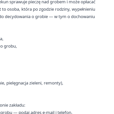
kun sprawuje pieczę nad grobem i może opłacać
 to osoba, która po zgodzie rodziny, wypełnieniu
wo do decydowania o grobie — w tym o dochowaniu
a,
o grobu,
e, pielęgnacja zieleni, remonty),
onie zakładu:
grobu — podaj adres e-mail i telefon.