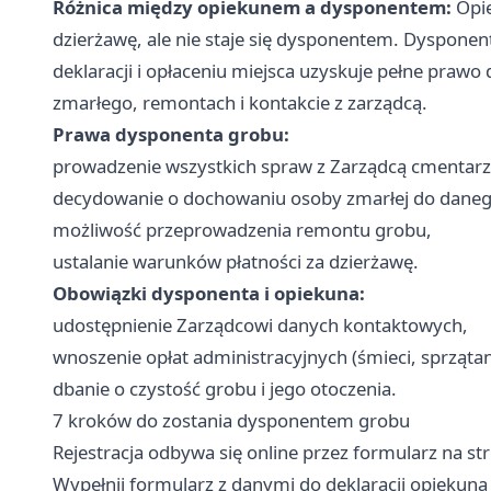
Różnica między opiekunem a dysponentem:
Opie
dzierżawę, ale nie staje się dysponentem. Dysponent
deklaracji i opłaceniu miejsca uzyskuje pełne pra
zmarłego, remontach i kontakcie z zarządcą.
Prawa dysponenta grobu:
prowadzenie wszystkich spraw z Zarządcą cmentarz
decydowanie o dochowaniu osoby zmarłej do daneg
możliwość przeprowadzenia remontu grobu,
ustalanie warunków płatności za dzierżawę.
Obowiązki dysponenta i opiekuna:
udostępnienie Zarządcowi danych kontaktowych,
wnoszenie opłat administracyjnych (śmieci, sprzątani
dbanie o czystość grobu i jego otoczenia.
7 kroków do zostania dysponentem grobu
Rejestracja odbywa się online przez formularz na str
Wypełnij formularz z danymi do deklaracji opiekuna 