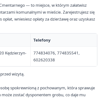
 Cmentarnego — to miejsce, w którym załatwisz
tarzami komunalnymi w mieście. Zarejestrujesz się
 opłat, wniesiesz opłaty za dzierżawę oraz uzyskasz
Telefony
220 Kędzierzyn-
774834076, 774835541,
602620338
 przed wizytą.
osobę spokrewnioną z pochowanym, która sprawuje
un może zostać dysponentem grobu, co daje mu