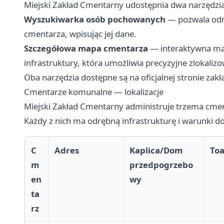
Miejski Zakład Cmentarny udostępnia dwa narzędzia
Wyszukiwarka osób pochowanych
— pozwala odna
cmentarza, wpisując jej dane.
Szczegółowa mapa cmentarza
— interaktywna ma
infrastruktury, która umożliwia precyzyjne zlokali
Oba narzędzia dostępne są na oficjalnej stronie zakł
Cmentarze komunalne — lokalizacje
Miejski Zakład Cmentarny administruje trzema cme
Każdy z nich ma odrębną infrastrukturę i warunki d
C
Adres
Kaplica/Dom
Toa
m
przedpogrzebo
en
wy
ta
rz