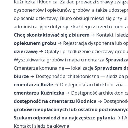
Kuźniczka i Kłodnica. Zakład prowadzi sprawy związ
dysponentów i opiekunów grobów, a także udostępn
opłacania dzierżawy. Biuro obsługi mieści się przy ul
administracyjne dotyczące każdego z trzech cmenta
Chcę skontaktować się z biurem
→
Kontakt i sied
opiekunem grobu
→
Rejestracja dysponenta lub o
dzierżawę
→
Opłaty i przedłużenie dzierżawy grob
Wyszukiwarka grobów i mapa cmentarza
Sprawdza
Cmentarze komunalne — lokalizacje
Sprawdzam do
biurze
→
Dostępność architektoniczna — siedziba pr
cmentarzu Koźle
→
Dostępność architektoniczna —
cmentarzu Kuźniczka
→
Dostępność architektonic
dostępność na cmentarzu Kłodnica
→
Dostępność
grobów nieopłaconych lub ostatnio pochowany
Szukam odpowiedzi na najczęstsze pytania
→
FA
Kontakt i siedziba główna