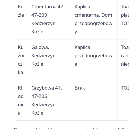
Ko
Cmentarna 47,
Kaplica
Toa
źle
47-200
cmentarna, Dom
pla
Kędzierzyn-
przedpogrzebow
TOI
Koźle
y
Ku
Gajowa,
Kaplica
Toa
źni
Kędzierzyn-
przedpogrzebow
ram
cz
Koźle
a
nie
ka
Kł
Grzybowa 47,
Brak
TOI
od
47-206
nic
Kędzierzyn-
a
Koźle