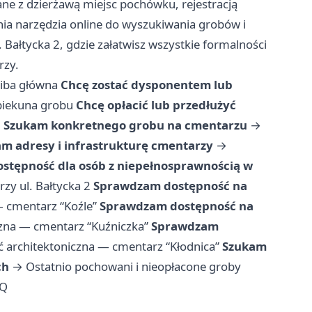
ane z dzierżawą miejsc pochówku, rejestracją
ia narzędzia online do wyszukiwania grobów i
. Bałtycka 2, gdzie załatwisz wszystkie formalności
rzy.
ziba główna
Chcę zostać dysponentem lub
piekuna grobu
Chcę opłacić lub przedłużyć
u
Szukam konkretnego grobu na cmentarzu
→
m adresy i infrastrukturę cmentarzy
→
stępność dla osób z niepełnosprawnością w
zy ul. Bałtycka 2
Sprawdzam dostępność na
 cmentarz “Koźle”
Sprawdzam dostępność na
zna — cmentarz “Kuźniczka”
Sprawdzam
 architektoniczna — cmentarz “Kłodnica”
Szukam
ch
→
Ostatnio pochowani i nieopłacone groby
Q