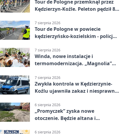
Tour de Pologne przemknął przez
Kędzierzyn-Koźle. Peleton pędził 80
km/h
7 sierpnia 2026
Tour de Pologne w powiecie
kędzierzyńsko-kozielskim - policja
zabezpieczała trasę
7 sierpnia 2026
Winda, nowe instalacje i
termomodernizacja. „Magnolia”
zmieni się nie do poznania
7 sierpnia 2026
Zwykła kontrola w Kędzierzynie-
Koźlu ujawniła zakaz i niesprawne
auto
6 sierpnia 2026
„Promyczek” zyska nowe
otoczenie. Będzie altana i
plenerowa siłownia
6 sierpnia 2026