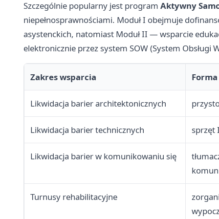
Szczególnie popularny jest program
Aktywny Samo
niepełnosprawnościami. Moduł I obejmuje dofinans
asystenckich, natomiast Moduł II — wsparcie edukac
elektronicznie przez system SOW (System Obsługi W
Zakres wsparcia
Forma
Likwidacja barier architektonicznych
przyst
Likwidacja barier technicznych
sprzęt
Likwidacja barier w komunikowaniu się
tłumac
komuni
Turnusy rehabilitacyjne
zorgan
wypoc