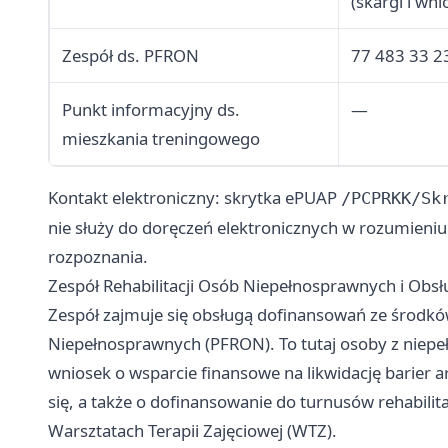
(skargi i wni
Zespół ds. PFRON
77 483 33 2
Punkt informacyjny ds.
—
mieszkania treningowego
Kontakt elektroniczny: skrytka ePUAP
/PCPRKK/Sk
nie służy do doręczeń elektronicznych w rozumieni
rozpoznania.
Zespół Rehabilitacji Osób Niepełnosprawnych i Ob
Zespół zajmuje się obsługą dofinansowań ze środk
Niepełnosprawnych (PFRON). To tutaj osoby z niep
wniosek o wsparcie finansowe na likwidację barier 
się, a także o dofinansowanie do turnusów rehabili
Warsztatach Terapii Zajęciowej (WTZ).