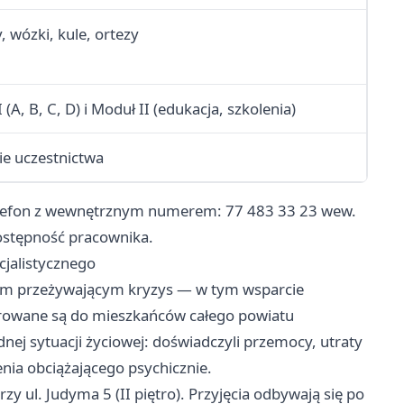
, wózki, kule, ortezy
 (A, B, C, D) i Moduł II (edukacja, szkolenia)
ie uczestnictwa
 Telefon z wewnętrznym numerem: 77 483 33 23 wew.
dostępność pracownika.
cjalistycznego
om przeżywającym kryzys — w tym wsparcie
erowane są do mieszkańców całego powiatu
udnej sytuacji życiowej: doświadczyli przemocy, utraty
enia obciążającego psychicznie.
rzy ul. Judyma 5 (II piętro). Przyjęcia odbywają się po