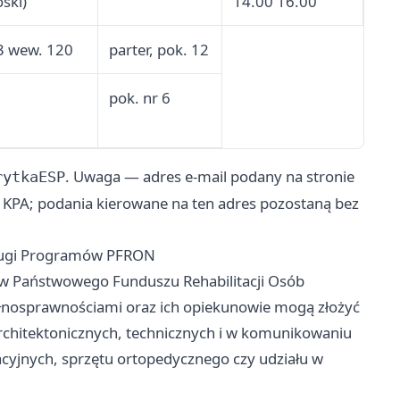
oski)
14.00 16.00
3 wew. 120
parter, pok. 12
pok. nr 6
. Uwaga — adres e-mail podany na stronie
rytkaESP
u KPA; podania kierowane na ten adres pozostaną bez
sługi Programów PFRON
ów Państwowego Funduszu Rehabilitacji Osób
ełnosprawnościami oraz ich opiekunowie mogą złożyć
architektonicznych, technicznych i w komunikowaniu
tacyjnych, sprzętu ortopedycznego czy udziału w