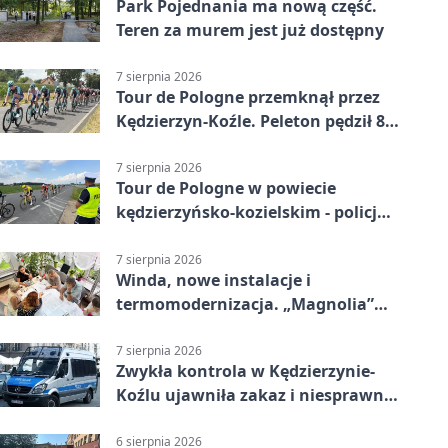
Park Pojednania ma nową część.
Teren za murem jest już dostępny
7 sierpnia 2026
Tour de Pologne przemknął przez
Kędzierzyn-Koźle. Peleton pędził 80
km/h
7 sierpnia 2026
Tour de Pologne w powiecie
kędzierzyńsko-kozielskim - policja
zabezpieczała trasę
7 sierpnia 2026
Winda, nowe instalacje i
termomodernizacja. „Magnolia”
zmieni się nie do poznania
7 sierpnia 2026
Zwykła kontrola w Kędzierzynie-
Koźlu ujawniła zakaz i niesprawne
auto
6 sierpnia 2026