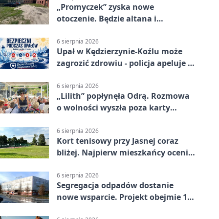
„Promyczek” zyska nowe
otoczenie. Będzie altana i
plenerowa siłownia
6 sierpnia 2026
Upał w Kędzierzynie-Koźlu może
zagrozić zdrowiu - policja apeluje o
czujność
6 sierpnia 2026
„Lilith” popłynęła Odrą. Rozmowa
o wolności wyszła poza karty
powieści
6 sierpnia 2026
Kort tenisowy przy Jasnej coraz
bliżej. Najpierw mieszkańcy ocenią
projekt
6 sierpnia 2026
Segregacja odpadów dostanie
nowe wsparcie. Projekt obejmie 15
gmin