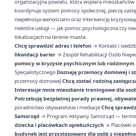
organizacyjna powiatu, która wspiera mieszkańców
koordynuje system pomocy społecznej, pieczę zastęp
niepełnosprawnościami oraz interwencję kryzysową. 
niektóre usługi — jak pomoc psychologiczna czy n
lokalizacjach na terenie miasta.
Chcę sprawdzić adres i telefon
→
Kontakt i siedz
likwidacji barier
→
Zespół Rehabilitacji Osób Ni
pomocy w kryzysie psychicznym lub rodzinnym
Specjalistycznego
Doznaję przemocy domowej i s
przemocy domowej
Chcę zostać rodziną zastępcz
Interesuje mnie mieszkanie treningowe dla osob
Potrzebuję bezpłatnej porady prawnej, obywatel
poradnictwo obywatelskie i mediacje
Chcę sprawdz
Samorząd
→
Program Aktywny Samorząd — termi
dziecka i placówkach opiekuńczych
→
Placówki 
budynek jest przystosowany dla osób z niepełn