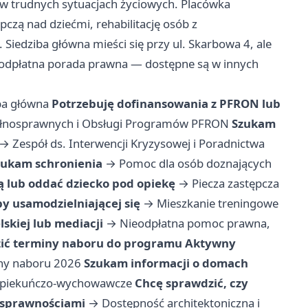
 w trudnych sytuacjach życiowych. Placówka
czą nad dziećmi, rehabilitację osób z
Siedziba główna mieści się przy ul. Skarbowa 4, ale
ieodpłatna porada prawna — dostępne są w innych
iba główna
Potrzebuję dofinansowania z PFRON lub
epełnosprawnych i Obsługi Programów PFRON
Szukam
→
Zespół ds. Interwencji Kryzysowej i Poradnictwa
zukam schronienia
→
Pomoc dla osób doznających
ą lub oddać dziecko pod opiekę
→
Piecza zastępcza
y usamodzielniającej się
→
Mieszkanie treningowe
skiej lub mediacji
→
Nieodpłatna pomoc prawna,
ić terminy naboru do programu Aktywny
ny naboru 2026
Szukam informacji o domach
opiekuńczo-wychowawcze
Chcę sprawdzić, czy
osprawnościami
→
Dostępność architektoniczna i