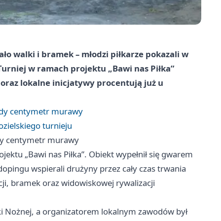
o walki i bramek – młodzi piłkarze pokazali w
. Turniej w ramach projektu „Bawi nas Piłka”
 oraz lokalne inicjatywy procentują już u
ażdy centymetr murawy
ozielskiego turnieju
żdy centymetr murawy
jektu „Bawi nas Piłka”. Obiekt wypełnił się gwarem
opingu wspierali drużyny przez cały czas trwania
i, bramek oraz widowiskowej rywalizacji
łki Nożnej, a organizatorem lokalnym zawodów był