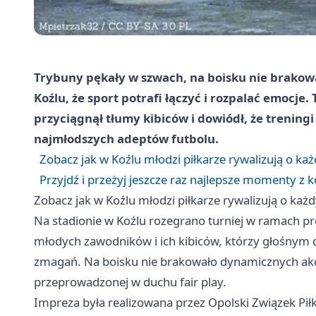
Trybuny pękały w szwach, na boisku nie brakował
Koźlu, że sport potrafi łączyć i rozpalać emocje
przyciągnął tłumy kibiców i dowiódł, że treningi
najmłodszych adeptów futbolu.
Zobacz jak w Koźlu młodzi piłkarze rywalizują o k
Przyjdź i przeżyj jeszcze raz najlepsze momenty z k
Zobacz jak w Koźlu młodzi piłkarze rywalizują o ka
Na stadionie w Koźlu rozegrano turniej w ramach pro
młodych zawodników i ich kibiców, którzy głośnym d
zmagań. Na boisku nie brakowało dynamicznych akcj
przeprowadzonej w duchu fair play.
Impreza była realizowana przez Opolski Związek Pi