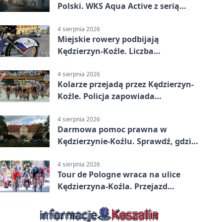
Polski. WKS Aqua Active z serią
finałów
4 sierpnia 2026
Miejskie rowery podbijają
Kędzierzyn-Koźle. Liczba
przejazdów mocno wzrosła
4 sierpnia 2026
Kolarze przejadą przez Kędzierzyn-
Koźle. Policja zapowiada
utrudnienia
4 sierpnia 2026
Darmowa pomoc prawna w
Kędzierzynie-Koźlu. Sprawdź, gdzie
się zgłosić
4 sierpnia 2026
Tour de Pologne wraca na ulice
Kędzierzyna-Koźla. Przejazd
czasowo zamknie trasę