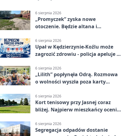
6 sierpnia 2026
„Promyczek” zyska nowe
otoczenie. Będzie altana i
plenerowa siłownia
6 sierpnia 2026
Upał w Kędzierzynie-Koźlu może
zagrozić zdrowiu - policja apeluje o
czujność
6 sierpnia 2026
„Lilith” popłynęła Odrą. Rozmowa
o wolności wyszła poza karty
powieści
6 sierpnia 2026
Kort tenisowy przy Jasnej coraz
bliżej. Najpierw mieszkańcy ocenią
projekt
6 sierpnia 2026
Segregacja odpadów dostanie