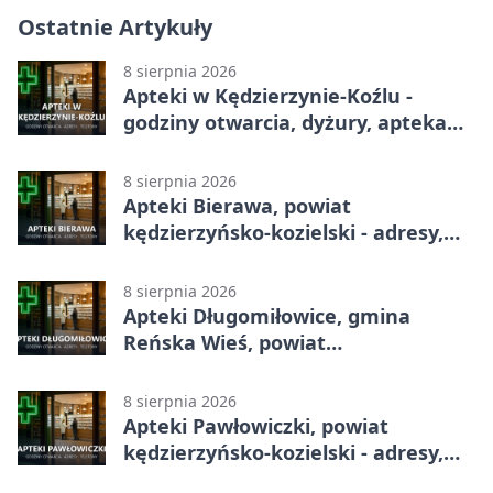
Ostatnie Artykuły
8 sierpnia 2026
Apteki w Kędzierzynie-Koźlu -
godziny otwarcia, dyżury, apteka
całodobowa
8 sierpnia 2026
Apteki Bierawa, powiat
kędzierzyńsko-kozielski - adresy,
telefony, godziny otwarcia
8 sierpnia 2026
Apteki Długomiłowice, gmina
Reńska Wieś, powiat
kędzierzyńsko-kozielski - adresy,
telefony, godziny otwarcia
8 sierpnia 2026
Apteki Pawłowiczki, powiat
kędzierzyńsko-kozielski - adresy,
telefony, godziny otwarcia