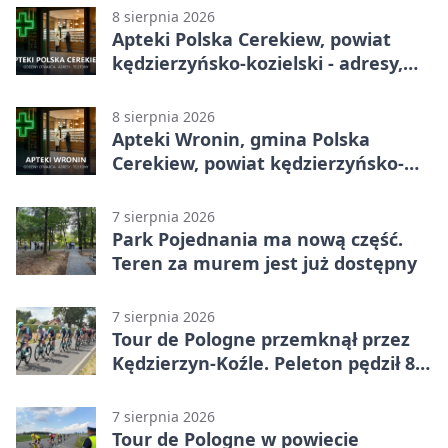
8 sierpnia 2026
Apteki Polska Cerekiew, powiat
kędzierzyńsko-kozielski - adresy,
telefony, godziny otwarcia
8 sierpnia 2026
Apteki Wronin, gmina Polska
Cerekiew, powiat kędzierzyńsko-
kozielski - adresy, telefony, godziny
otwarcia
7 sierpnia 2026
Park Pojednania ma nową część.
Teren za murem jest już dostępny
7 sierpnia 2026
Tour de Pologne przemknął przez
Kędzierzyn-Koźle. Peleton pędził 80
km/h
7 sierpnia 2026
Tour de Pologne w powiecie