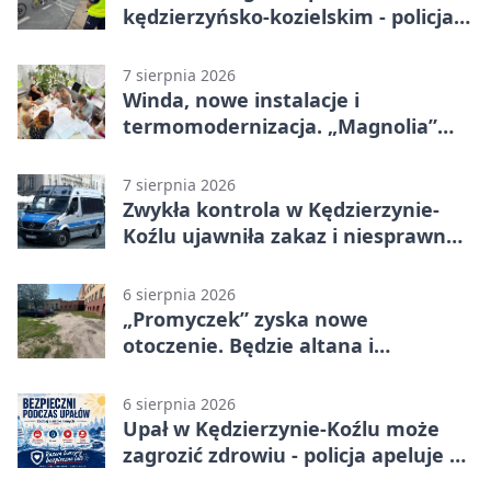
kędzierzyńsko-kozielskim - policja
zabezpieczała trasę
7 sierpnia 2026
Winda, nowe instalacje i
termomodernizacja. „Magnolia”
zmieni się nie do poznania
7 sierpnia 2026
Zwykła kontrola w Kędzierzynie-
Koźlu ujawniła zakaz i niesprawne
auto
6 sierpnia 2026
„Promyczek” zyska nowe
otoczenie. Będzie altana i
plenerowa siłownia
6 sierpnia 2026
Upał w Kędzierzynie-Koźlu może
zagrozić zdrowiu - policja apeluje o
czujność