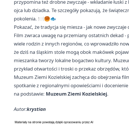
przypomina też drobne zwyczaje - wkładanie łuski z 
ojca lub dziadka. Te szczegóły pokazują, że świąteczne
pokolenia. 🍽️🥮🐟
Pokazać, że tradycja się miesza - jak nowe zwyczaje d
Film zwraca uwagę na przemiany ostatnich dekad - p
wiele rodzin z innych regionów, co wprowadziło now
że dziś na śląskim stole mogą obok makówek pojawić s
mieszanka tworzy lokalne bogactwo kultury. Muzeum
przykład otwartości i troski o przekaz obrzędów, kt
Muzeum Ziemi Kozielskiej zachęca do obejrzenia fil
spotkanie z regionalnymi opowieściami i docenienie te
na podstawie:
Muzeum Ziemi Kozielskiej
.
Autor:
krystian