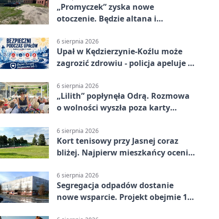
„Promyczek” zyska nowe
otoczenie. Będzie altana i
plenerowa siłownia
6 sierpnia 2026
Upał w Kędzierzynie-Koźlu może
zagrozić zdrowiu - policja apeluje o
czujność
6 sierpnia 2026
„Lilith” popłynęła Odrą. Rozmowa
o wolności wyszła poza karty
powieści
6 sierpnia 2026
Kort tenisowy przy Jasnej coraz
bliżej. Najpierw mieszkańcy ocenią
projekt
6 sierpnia 2026
Segregacja odpadów dostanie
nowe wsparcie. Projekt obejmie 15
gmin