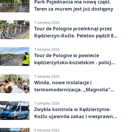
Park Pojednania ma nową część.
Teren za murem jest już dostępny
7 sierpnia 2026
Tour de Pologne przemknął przez
Kędzierzyn-Koźle. Peleton pędził 80
km/h
7 sierpnia 2026
Tour de Pologne w powiecie
kędzierzyńsko-kozielskim - policja
zabezpieczała trasę
7 sierpnia 2026
Winda, nowe instalacje i
termomodernizacja. „Magnolia”
zmieni się nie do poznania
7 sierpnia 2026
Zwykła kontrola w Kędzierzynie-
Koźlu ujawniła zakaz i niesprawne
auto
6 sierpnia 2026