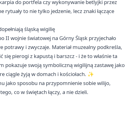
karpia do portfela czy wykonywanie betlyjki przez
 rytuały to nie tylko jedzenie, lecz znaki łączące
opełniają śląską wigilię
o II wojnie światowej na Górny Śląsk przyjechało
e potrawy i zwyczaje. Materiał muzealny podkreśla,
ię pierogi z kapustą i barszcz - i że to właśnie ta
 pokazuje swoją symboliczną wigilijną zastawę jako
óre ciągle żyją w domach i kościołach. ✨
mu jako sposobu na przypomnienie sobie wilijo,
go, co w świętach łączy, a nie dzieli.