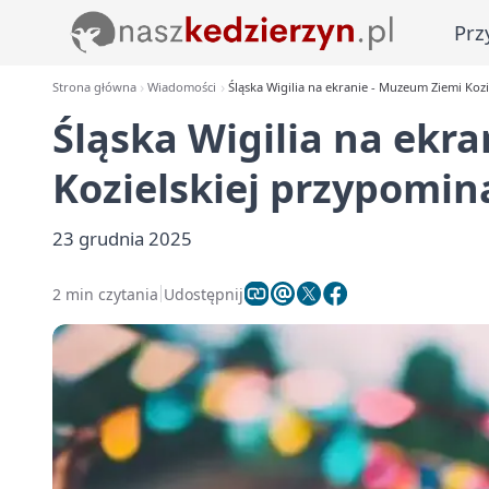
Prz
Strona główna
Wiadomości
Śląska Wigilia na ekranie - Muzeum Ziemi Kozi
Śląska Wigilia na ekr
Kozielskiej przypomin
23 grudnia 2025
2 min czytania
Udostępnij