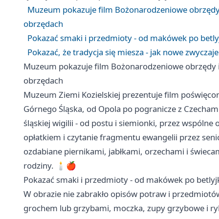
Muzeum pokazuje film Bożonarodzeniowe obrzędy i 
obrzędach
Pokazać smaki i przedmioty - od makówek po betly
Pokazać, że tradycja się miesza - jak nowe zwyczaje 
Muzeum pokazuje film Bożonarodzeniowe obrzędy i t
obrzędach
Muzeum Ziemi Kozielskiej prezentuje film poświ
Górnego Śląska, od
Opola
po pogranicze z Czechami
śląskiej wigilii - od postu i siemionki, przez wspóln
opłatkiem i czytanie fragmentu ewangelii przez senio
ozdabiane piernikami, jabłkami, orzechami i świecami
rodziny. 🕯️🍎
Pokazać smaki i przedmioty - od makówek po betlyj
W obrazie nie zabrakło opisów potraw i przedmiotó
grochem lub grzybami, moczka, zupy grzybowe i ryb