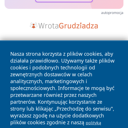
autopromocja
Nasza strona korzysta z plików cookies, aby
działała prawidłowo. Używamy także plików
cookies i podobnych technologii od
zewnętrznych dostawców w celach
Copyright © 2026 naszkedzierzyn.pl Wszystkie prawa
analitycznych, marketingowych i
zastrzeżone.
społecznościowych. Informacje te mogą być
przetwarzane również przez naszych
partnerów. Kontynuując korzystanie ze
Polityka
Polityka
News
Autorzy
strony lub klikając „Przechodzę do serwisu",
Prywatności
Cookies
wyrażasz zgodę na użycie dodatkowych
plików cookies zgodnie z naszą
polityką