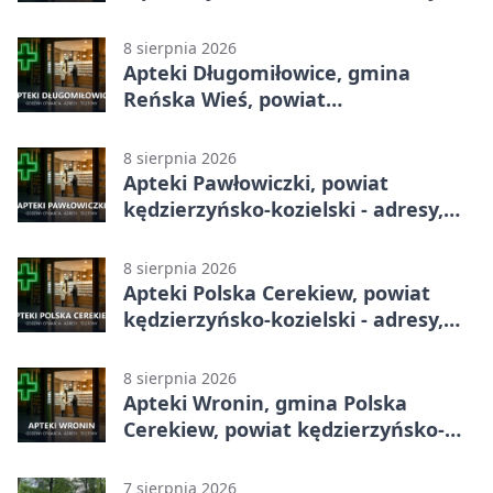
telefony, godziny otwarcia
8 sierpnia 2026
Apteki Długomiłowice, gmina
Reńska Wieś, powiat
kędzierzyńsko-kozielski - adresy,
telefony, godziny otwarcia
8 sierpnia 2026
Apteki Pawłowiczki, powiat
kędzierzyńsko-kozielski - adresy,
telefony, godziny otwarcia
8 sierpnia 2026
Apteki Polska Cerekiew, powiat
kędzierzyńsko-kozielski - adresy,
telefony, godziny otwarcia
8 sierpnia 2026
Apteki Wronin, gmina Polska
Cerekiew, powiat kędzierzyńsko-
kozielski - adresy, telefony, godziny
otwarcia
7 sierpnia 2026