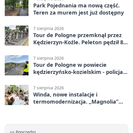
Park Pojednania ma nową część.
Teren za murem jest już dostępny
7 sierpnia 2026
Tour de Pologne przemknął przez
Kędzierzyn-Koźle. Peleton pędził 80
km/h
7 sierpnia 2026
Tour de Pologne w powiecie
kędzierzyńsko-kozielskim - policja
zabezpieczała trasę
7 sierpnia 2026
Winda, nowe instalacje i
termomodernizacja. „Magnolia”
zmieni się nie do poznania
<< Poprzedni