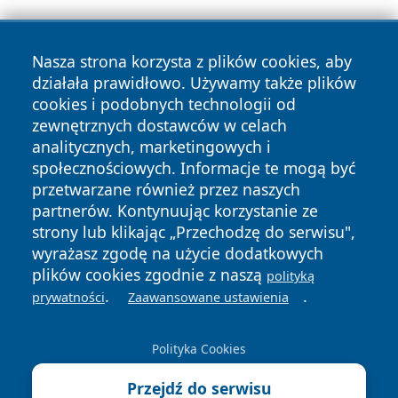
Nasza strona korzysta z plików cookies, aby
działała prawidłowo. Używamy także plików
cookies i podobnych technologii od
zewnętrznych dostawców w celach
Copyright © 2026 naszkedzierzyn.pl Wszystkie prawa
analitycznych, marketingowych i
zastrzeżone.
społecznościowych. Informacje te mogą być
przetwarzane również przez naszych
partnerów. Kontynuując korzystanie ze
Polityka
Polityka
News
Autorzy
strony lub klikając „Przechodzę do serwisu",
Prywatności
Cookies
wyrażasz zgodę na użycie dodatkowych
plików cookies zgodnie z naszą
polityką
.
.
prywatności
Zaawansowane ustawienia
Polityka Cookies
Przejdź do serwisu