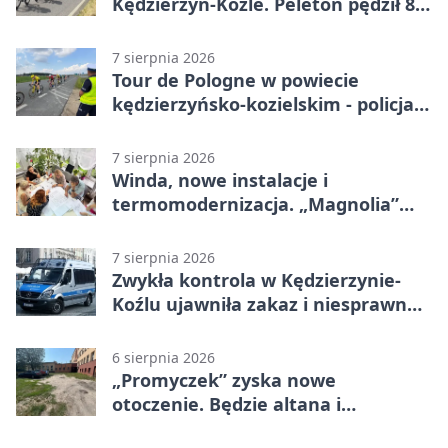
Kędzierzyn-Koźle. Peleton pędził 80
km/h
7 sierpnia 2026
Tour de Pologne w powiecie
kędzierzyńsko-kozielskim - policja
zabezpieczała trasę
7 sierpnia 2026
Winda, nowe instalacje i
termomodernizacja. „Magnolia”
zmieni się nie do poznania
7 sierpnia 2026
Zwykła kontrola w Kędzierzynie-
Koźlu ujawniła zakaz i niesprawne
auto
6 sierpnia 2026
„Promyczek” zyska nowe
otoczenie. Będzie altana i
plenerowa siłownia