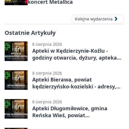
koncert Metallica
Kolejne wydarzenia
Ostatnie Artykuły
8 sierpnia 2026
Apteki w Kędzierzynie-Koźlu -
godziny otwarcia, dyżury, apteka
całodobowa
8 sierpnia 2026
Apteki Bierawa, powiat
kędzierzyńsko-kozielski - adresy,
telefony, godziny otwarcia
8 sierpnia 2026
Apteki Długomiłowice, gmina
Reńska Wieś, powiat
kędzierzyńsko-kozielski - adresy,
telefony, godziny otwarcia