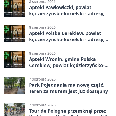
8 sierpnia 2026
Apteki Pawłowiczki, powiat
kędzierzyńsko-kozielski - adresy,
telefony, godziny otwarcia
8 sierpnia 2026
Apteki Polska Cerekiew, powiat
kędzierzyńsko-kozielski - adresy,
telefony, godziny otwarcia
8 sierpnia 2026
Apteki Wronin, gmina Polska
Cerekiew, powiat kędzierzyńsko-
kozielski - adresy, telefony, godziny
otwarcia
7 sierpnia 2026
Park Pojednania ma nową część.
Teren za murem jest już dostępny
7 sierpnia 2026
Tour de Pologne przemknął przez