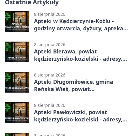
Ostatnie Artykuły
8 sierpnia 2026
Apteki w Kędzierzynie-Koźlu -
godziny otwarcia, dyżury, apteka
całodobowa
8 sierpnia 2026
Apteki Bierawa, powiat
kędzierzyńsko-kozielski - adresy,
telefony, godziny otwarcia
8 sierpnia 2026
Apteki Długomiłowice, gmina
Reńska Wieś, powiat
kędzierzyńsko-kozielski - adresy,
telefony, godziny otwarcia
8 sierpnia 2026
Apteki Pawłowiczki, powiat
kędzierzyńsko-kozielski - adresy,
telefony, godziny otwarcia
8 sierpnia 2026