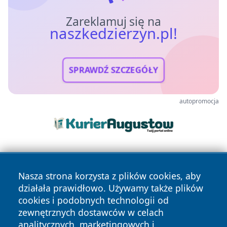
Zareklamuj się na
naszkedzierzyn.pl!
SPRAWDŹ SZCZEGÓŁY
autopromocja
Nasza strona korzysta z plików cookies, aby
działała prawidłowo. Używamy także plików
cookies i podobnych technologii od
zewnętrznych dostawców w celach
Copyright © 2026 naszkedzierzyn.pl Wszystkie prawa
analitycznych, marketingowych i
zastrzeżone.