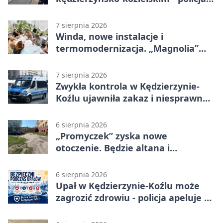
zabezpieczała trasę
7 sierpnia 2026
Winda, nowe instalacje i
termomodernizacja. „Magnolia”
zmieni się nie do poznania
7 sierpnia 2026
Zwykła kontrola w Kędzierzynie-
Koźlu ujawniła zakaz i niesprawne
auto
6 sierpnia 2026
„Promyczek” zyska nowe
otoczenie. Będzie altana i
plenerowa siłownia
6 sierpnia 2026
Upał w Kędzierzynie-Koźlu może
zagrozić zdrowiu - policja apeluje o
czujność