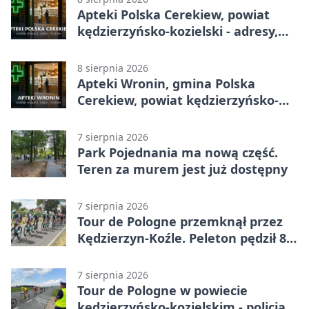
Apteki Polska Cerekiew, powiat
kędzierzyńsko-kozielski - adresy,
telefony, godziny otwarcia
8 sierpnia 2026
Apteki Wronin, gmina Polska
Cerekiew, powiat kędzierzyńsko-
kozielski - adresy, telefony, godziny
otwarcia
7 sierpnia 2026
Park Pojednania ma nową część.
Teren za murem jest już dostępny
7 sierpnia 2026
Tour de Pologne przemknął przez
Kędzierzyn-Koźle. Peleton pędził 80
km/h
7 sierpnia 2026
Tour de Pologne w powiecie
kędzierzyńsko-kozielskim - policja