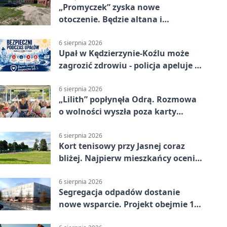
„Promyczek” zyska nowe
otoczenie. Będzie altana i
plenerowa siłownia
6 sierpnia 2026
Upał w Kędzierzynie-Koźlu może
zagrozić zdrowiu - policja apeluje o
czujność
6 sierpnia 2026
„Lilith” popłynęła Odrą. Rozmowa
o wolności wyszła poza karty
powieści
6 sierpnia 2026
Kort tenisowy przy Jasnej coraz
bliżej. Najpierw mieszkańcy ocenią
projekt
6 sierpnia 2026
Segregacja odpadów dostanie
nowe wsparcie. Projekt obejmie 15
gmin