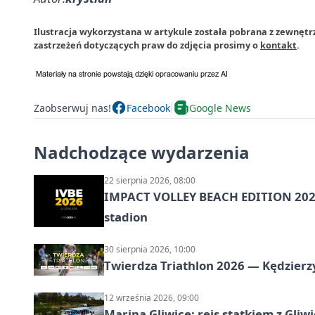
Ilustracja wykorzystana w artykule została pobrana z zewnętr
zastrzeżeń dotyczących praw do zdjęcia prosimy o
kontakt
.
Zaobserwuj nas!
Facebook
Google News
Nadchodzące wydarzenia
22 sierpnia 2026, 08:00
IMPACT VOLLEY BEACH EDITION 2026
stadion
30 sierpnia 2026, 10:00
Twierdza Triathlon 2026 — Kędzierzy
12 września 2026, 09:00
Marina Gliwice: rejs statkiem z Gliw