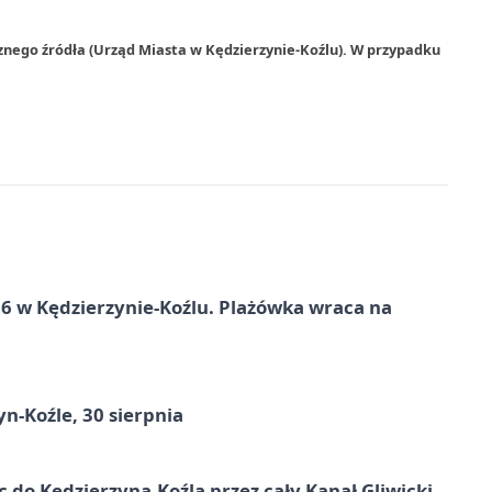
znego źródła (Urząd Miasta w Kędzierzynie-Koźlu). W przypadku
 w Kędzierzynie-Koźlu. Plażówka wraca na
n-Koźle, 30 sierpnia
ic do Kędzierzyna-Koźla przez cały Kanał Gliwicki