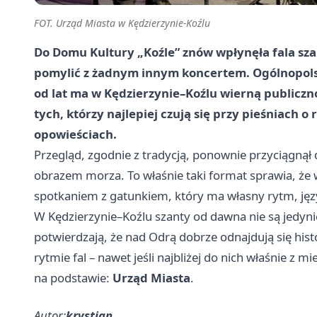
FOT. Urząd Miasta w Kędzierzynie-Koźlu
Do Domu Kultury „Koźle” znów wpłynęła fala szant
pomylić z żadnym innym koncertem. Ogólnopolski
od lat ma w Kędzierzynie–Koźlu wierną publiczno
tych, którzy najlepiej czują się przy pieśniach o
opowieściach.
Przegląd, zgodnie z tradycją, ponownie przyciągnął
obrazem morza. To właśnie taki format sprawia, że 
spotkaniem z gatunkiem, który ma własny rytm, języ
W Kędzierzynie–Koźlu szanty od dawna nie są jedyni
potwierdzają, że nad Odrą dobrze odnajdują się histo
rytmie fal – nawet jeśli najbliżej do nich właśnie z m
na podstawie:
Urząd Miasta
.
Autor:
krystian