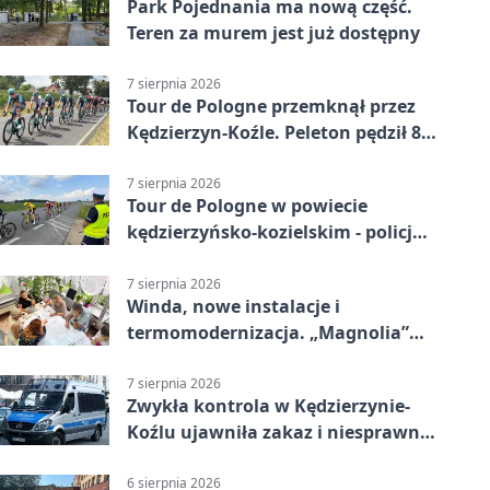
Park Pojednania ma nową część.
Teren za murem jest już dostępny
7 sierpnia 2026
Tour de Pologne przemknął przez
Kędzierzyn-Koźle. Peleton pędził 80
km/h
7 sierpnia 2026
Tour de Pologne w powiecie
kędzierzyńsko-kozielskim - policja
zabezpieczała trasę
7 sierpnia 2026
Winda, nowe instalacje i
termomodernizacja. „Magnolia”
zmieni się nie do poznania
7 sierpnia 2026
Zwykła kontrola w Kędzierzynie-
Koźlu ujawniła zakaz i niesprawne
auto
6 sierpnia 2026