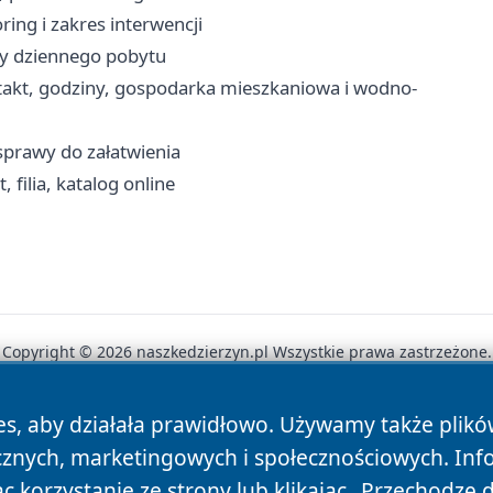
ring i zakres interwencji
my dziennego pobytu
takt, godziny, gospodarka mieszkaniowa i wodno-
sprawy do załatwienia
 filia, katalog online
Copyright © 2026 naszkedzierzyn.pl Wszystkie prawa zastrzeżone.
es, aby działała prawidłowo. Używamy także plik
News
Autorzy
Polityka Prywatności
Polityka Cookie
cznych, marketingowych i społecznościowych. Inf
 korzystanie ze strony lub klikając „Przechodzę 