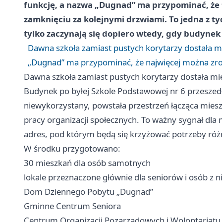
funkcję, a nazwa „Dugnad” ma przypominać, że t
zamknięciu za kolejnymi drzwiami. To jedna z tyc
tylko zaczynają się dopiero wtedy, gdy budyne
Dawna szkoła zamiast pustych korytarzy dostała mi
„Dugnad” ma przypominać, że najwięcej można zr
Dawna szkoła zamiast pustych korytarzy dostała mie
Budynek po byłej Szkole Podstawowej nr 6 przeszed
niewykorzystany, powstała przestrzeń łącząca mies
pracy organizacji społecznych. To ważny sygnał dla
adres, pod którym będą się krzyżować potrzeby róż
W środku przygotowano:
30 mieszkań dla osób samotnych
lokale przeznaczone głównie dla seniorów i osób z
Dom Dziennego Pobytu „Dugnad”
Gminne Centrum Seniora
Centrum Organizacji Pozarządowych i Wolontariatu