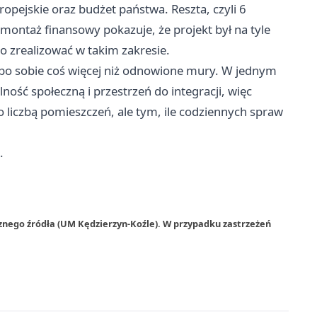
opejskie oraz budżet państwa. Reszta, czyli 6
 montaż finansowy pokazuje, że projekt był na tyle
o zrealizować w takim zakresie.
a po sobie coś więcej niż odnowione mury. W jednym
ność społeczną i przestrzeń do integracji, więc
 liczbą pomieszczeń, ale tym, ile codziennych spraw
.
znego źródła (UM Kędzierzyn-Koźle). W przypadku zastrzeżeń