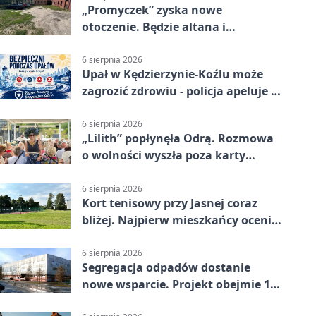
„Promyczek” zyska nowe
otoczenie. Będzie altana i
plenerowa siłownia
6 sierpnia 2026
Upał w Kędzierzynie-Koźlu może
zagrozić zdrowiu - policja apeluje o
czujność
6 sierpnia 2026
„Lilith” popłynęła Odrą. Rozmowa
o wolności wyszła poza karty
powieści
6 sierpnia 2026
Kort tenisowy przy Jasnej coraz
bliżej. Najpierw mieszkańcy ocenią
projekt
6 sierpnia 2026
Segregacja odpadów dostanie
nowe wsparcie. Projekt obejmie 15
gmin