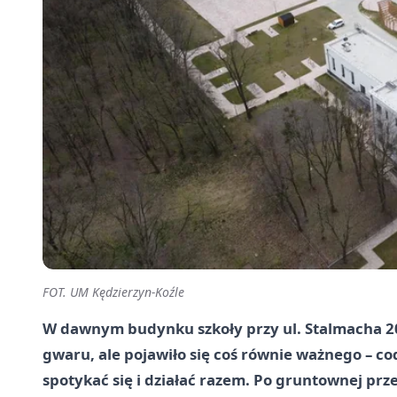
FOT. UM Kędzierzyn-Koźle
W dawnym budynku szkoły przy ul. Stalmacha 20
gwaru, ale pojawiło się coś równie ważnego – co
spotykać się i działać razem. Po gruntownej prz