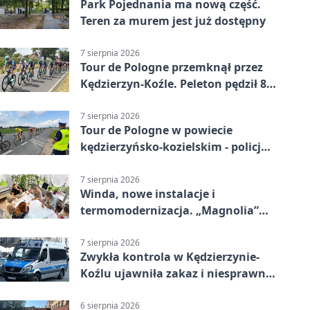
Park Pojednania ma nową część.
Teren za murem jest już dostępny
7 sierpnia 2026
Tour de Pologne przemknął przez
Kędzierzyn-Koźle. Peleton pędził 80
km/h
7 sierpnia 2026
Tour de Pologne w powiecie
kędzierzyńsko-kozielskim - policja
zabezpieczała trasę
7 sierpnia 2026
Winda, nowe instalacje i
termomodernizacja. „Magnolia”
zmieni się nie do poznania
7 sierpnia 2026
Zwykła kontrola w Kędzierzynie-
Koźlu ujawniła zakaz i niesprawne
auto
6 sierpnia 2026