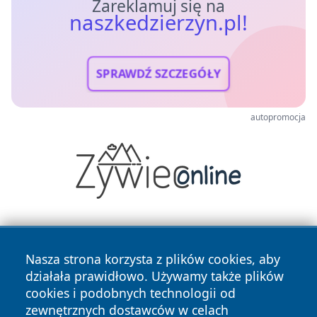
Zareklamuj się na
naszkedzierzyn.pl!
SPRAWDŹ SZCZEGÓŁY
autopromocja
Nasza strona korzysta z plików cookies, aby
działała prawidłowo. Używamy także plików
cookies i podobnych technologii od
zewnętrznych dostawców w celach
Copyright © 2026 naszkedzierzyn.pl Wszystkie prawa