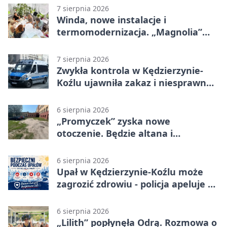
7 sierpnia 2026
Winda, nowe instalacje i
termomodernizacja. „Magnolia”
zmieni się nie do poznania
7 sierpnia 2026
Zwykła kontrola w Kędzierzynie-
Koźlu ujawniła zakaz i niesprawne
auto
6 sierpnia 2026
„Promyczek” zyska nowe
otoczenie. Będzie altana i
plenerowa siłownia
6 sierpnia 2026
Upał w Kędzierzynie-Koźlu może
zagrozić zdrowiu - policja apeluje o
czujność
6 sierpnia 2026
„Lilith” popłynęła Odrą. Rozmowa o