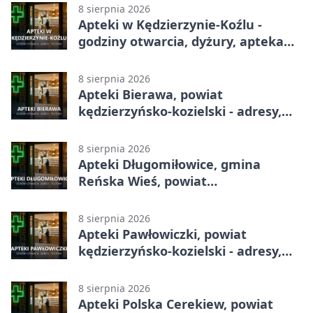
8 sierpnia 2026
Apteki w Kędzierzynie-Koźlu -
godziny otwarcia, dyżury, apteka
całodobowa
8 sierpnia 2026
Apteki Bierawa, powiat
kędzierzyńsko-kozielski - adresy,
telefony, godziny otwarcia
8 sierpnia 2026
Apteki Długomiłowice, gmina
Reńska Wieś, powiat
kędzierzyńsko-kozielski - adresy,
telefony, godziny otwarcia
8 sierpnia 2026
Apteki Pawłowiczki, powiat
kędzierzyńsko-kozielski - adresy,
telefony, godziny otwarcia
8 sierpnia 2026
Apteki Polska Cerekiew, powiat