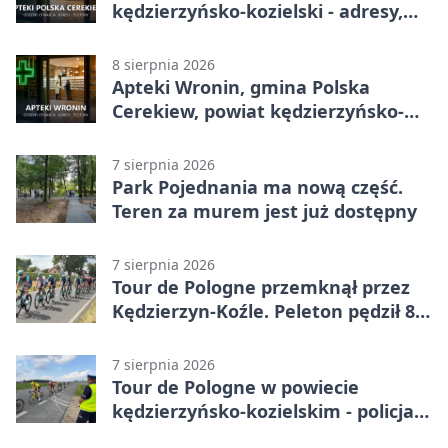
kędzierzyńsko-kozielski - adresy,
telefony, godziny otwarcia
8 sierpnia 2026
Apteki Wronin, gmina Polska
Cerekiew, powiat kędzierzyńsko-
kozielski - adresy, telefony, godziny
otwarcia
7 sierpnia 2026
Park Pojednania ma nową część.
Teren za murem jest już dostępny
7 sierpnia 2026
Tour de Pologne przemknął przez
Kędzierzyn-Koźle. Peleton pędził 80
km/h
7 sierpnia 2026
Tour de Pologne w powiecie
kędzierzyńsko-kozielskim - policja
zabezpieczała trasę