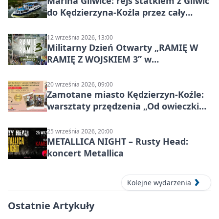
Marina Gliwice: rejs statkiem z Gliwic
do Kędzierzyna-Koźla przez cały
Kanał Gliwicki
12 września 2026, 13:00
Militarny Dzień Otwarty „RAMIĘ W
RAMIĘ Z WOJSKIEM 3” w
Kędzierzynie-Koźlu
20 września 2026, 09:00
Zamotane miasto Kędzierzyn-Koźle:
warsztaty przędzenia „Od owieczki
do niteczki”
25 września 2026, 20:00
METALLICA NIGHT – Rusty Head:
koncert Metallica
Kolejne wydarzenia
Ostatnie Artykuły