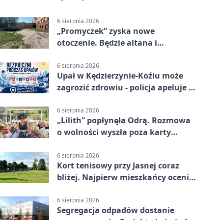
6 sierpnia 2026
„Promyczek” zyska nowe
otoczenie. Będzie altana i
plenerowa siłownia
6 sierpnia 2026
Upał w Kędzierzynie-Koźlu może
zagrozić zdrowiu - policja apeluje o
czujność
6 sierpnia 2026
„Lilith” popłynęła Odrą. Rozmowa
o wolności wyszła poza karty
powieści
6 sierpnia 2026
Kort tenisowy przy Jasnej coraz
bliżej. Najpierw mieszkańcy ocenią
projekt
6 sierpnia 2026
Segregacja odpadów dostanie