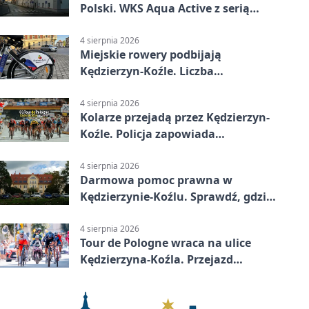
Polski. WKS Aqua Active z serią
finałów
4 sierpnia 2026
Miejskie rowery podbijają
Kędzierzyn-Koźle. Liczba
przejazdów mocno wzrosła
4 sierpnia 2026
Kolarze przejadą przez Kędzierzyn-
Koźle. Policja zapowiada
utrudnienia
4 sierpnia 2026
Darmowa pomoc prawna w
Kędzierzynie-Koźlu. Sprawdź, gdzie
się zgłosić
4 sierpnia 2026
Tour de Pologne wraca na ulice
Kędzierzyna-Koźla. Przejazd
czasowo zamknie trasę