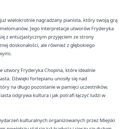
już wielokrotnie nagradzany pianista, który swoją grą
 melomanów. Jego interpretacje utworów Fryderyka
 się z entuzjastycznym przyjęciem ze strony
cznej doskonałości, ale również z głębokiego
owymi.
e utwory Fryderyka Chopina, które idealnie
ta. Dźwięki fortepianu unosiły się nad
tóry na długo pozostanie w pamięci uczestników.
asta odgrywa kultura i jak potrafi łączyć ludzi w
ydarzeń kulturalnych organizowanych przez Miejski
 powietrzu stał się już tradycją i cieszy się dużym