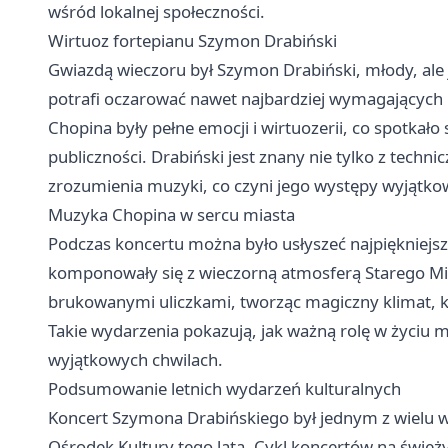
wśród lokalnej społeczności.
Wirtuoz fortepianu Szymon Drabiński
Gwiazdą wieczoru był Szymon Drabiński, młody, ale 
potrafi oczarować nawet najbardziej wymagających
Chopina były pełne emocji i wirtuozerii, co spotkało
publiczności. Drabiński jest znany nie tylko z techni
zrozumienia muzyki, co czyni jego występy wyjątk
Muzyka Chopina w sercu miasta
Podczas koncertu można było usłyszeć najpiękniejsz
komponowały się z wieczorną atmosferą Starego Mias
brukowanymi uliczkami, tworząc magiczny klimat, k
Takie wydarzenia pokazują, jak ważną rolę w życiu mi
wyjątkowych chwilach.
Podsumowanie letnich wydarzeń kulturalnych
Koncert Szymona Drabińskiego był jednym z wielu w
Ośrodek Kultury tego lata. Cykl koncertów na świeżym