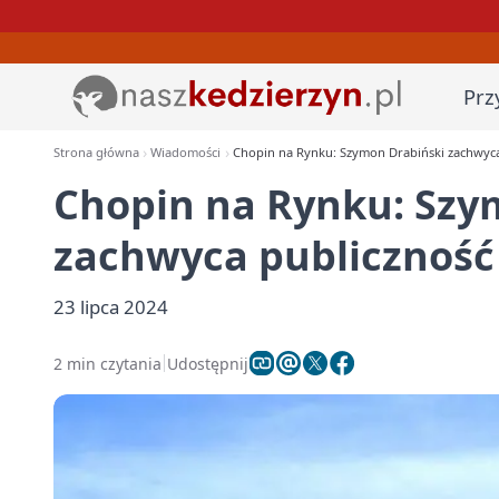
Prz
Strona główna
Wiadomości
Chopin na Rynku: Szymon Drabiński zachwyca
Chopin na Rynku: Szy
zachwyca publiczność
23 lipca 2024
2 min czytania
Udostępnij