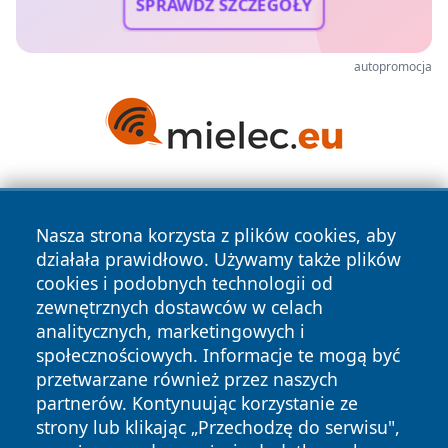
SPRAWDŹ SZCZEGÓŁY
autopromocja
Nasza strona korzysta z plików cookies, aby
działała prawidłowo. Używamy także plików
cookies i podobnych technologii od
zewnętrznych dostawców w celach
Copyright © 2026 naszkedzierzyn.pl Wszystkie prawa
analitycznych, marketingowych i
zastrzeżone.
społecznościowych. Informacje te mogą być
przetwarzane również przez naszych
partnerów. Kontynuując korzystanie ze
Polityka
Polityka
News
Autorzy
strony lub klikając „Przechodzę do serwisu",
Prywatności
Cookies