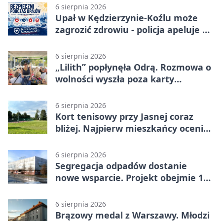
6 sierpnia 2026
Upał w Kędzierzynie-Koźlu może
zagrozić zdrowiu - policja apeluje o
czujność
6 sierpnia 2026
„Lilith” popłynęła Odrą. Rozmowa o
wolności wyszła poza karty
powieści
6 sierpnia 2026
Kort tenisowy przy Jasnej coraz
bliżej. Najpierw mieszkańcy ocenią
projekt
6 sierpnia 2026
Segregacja odpadów dostanie
nowe wsparcie. Projekt obejmie 15
gmin
6 sierpnia 2026
Brązowy medal z Warszawy. Młodzi