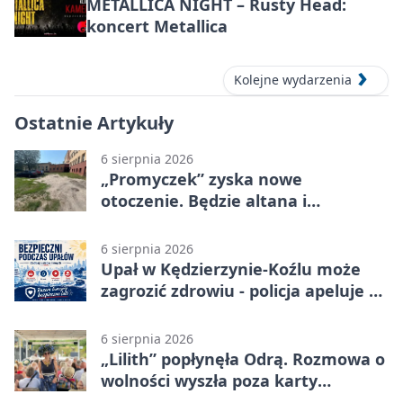
METALLICA NIGHT – Rusty Head:
koncert Metallica
Kolejne wydarzenia
Ostatnie Artykuły
6 sierpnia 2026
„Promyczek” zyska nowe
otoczenie. Będzie altana i
plenerowa siłownia
6 sierpnia 2026
Upał w Kędzierzynie-Koźlu może
zagrozić zdrowiu - policja apeluje o
czujność
6 sierpnia 2026
„Lilith” popłynęła Odrą. Rozmowa o
wolności wyszła poza karty
powieści