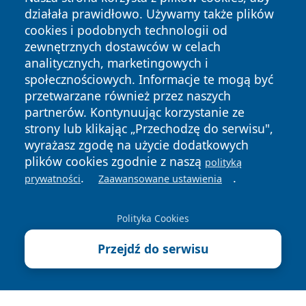
działała prawidłowo. Używamy także plików
cookies i podobnych technologii od
zewnętrznych dostawców w celach
analitycznych, marketingowych i
Copyright © 2026 naszkedzierzyn.pl Wszystkie prawa
społecznościowych. Informacje te mogą być
zastrzeżone.
przetwarzane również przez naszych
partnerów. Kontynuując korzystanie ze
strony lub klikając „Przechodzę do serwisu",
Polityka
Polityka
News
Autorzy
wyrażasz zgodę na użycie dodatkowych
Prywatności
Cookies
plików cookies zgodnie z naszą
polityką
.
.
prywatności
Zaawansowane ustawienia
Polityka Cookies
Przejdź do serwisu