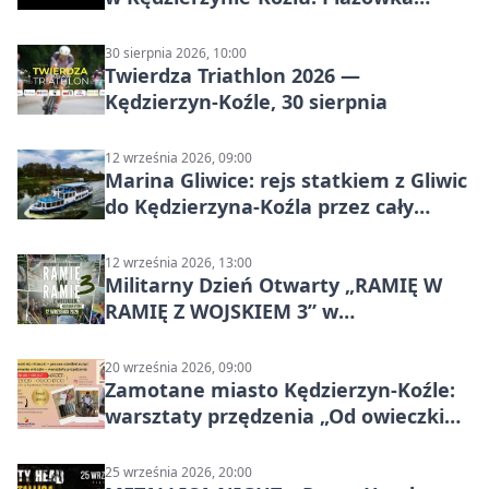
wraca na stadion
30 sierpnia 2026, 10:00
Twierdza Triathlon 2026 —
Kędzierzyn-Koźle, 30 sierpnia
12 września 2026, 09:00
Marina Gliwice: rejs statkiem z Gliwic
do Kędzierzyna-Koźla przez cały
Kanał Gliwicki
12 września 2026, 13:00
Militarny Dzień Otwarty „RAMIĘ W
RAMIĘ Z WOJSKIEM 3” w
Kędzierzynie-Koźlu
20 września 2026, 09:00
Zamotane miasto Kędzierzyn-Koźle:
warsztaty przędzenia „Od owieczki
do niteczki”
25 września 2026, 20:00