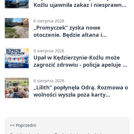
Koźlu ujawniła zakaz i niesprawne
auto
6 sierpnia 2026
„Promyczek” zyska nowe
otoczenie. Będzie altana i
plenerowa siłownia
6 sierpnia 2026
Upał w Kędzierzynie-Koźlu może
zagrozić zdrowiu - policja apeluje o
czujność
6 sierpnia 2026
„Lilith” popłynęła Odrą. Rozmowa o
wolności wyszła poza karty
powieści
<< Poprzedni