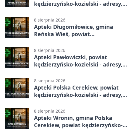
kędzierzyńsko-kozielski - adresy,
telefony, godziny otwarcia
8 sierpnia 2026
Apteki Długomiłowice, gmina
Reńska Wieś, powiat
kędzierzyńsko-kozielski - adresy,
telefony, godziny otwarcia
8 sierpnia 2026
Apteki Pawłowiczki, powiat
kędzierzyńsko-kozielski - adresy,
telefony, godziny otwarcia
8 sierpnia 2026
Apteki Polska Cerekiew, powiat
kędzierzyńsko-kozielski - adresy,
telefony, godziny otwarcia
8 sierpnia 2026
Apteki Wronin, gmina Polska
Cerekiew, powiat kędzierzyńsko-
kozielski - adresy, telefony, godziny