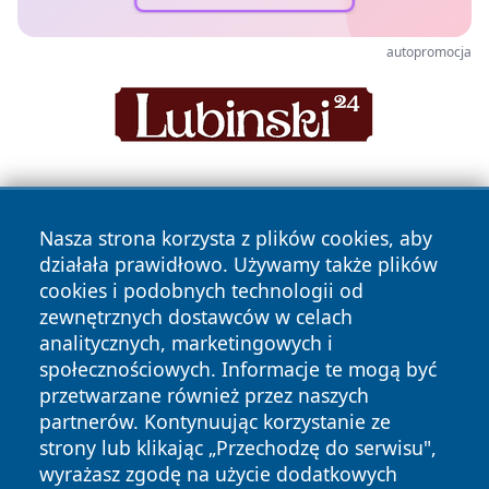
autopromocja
Nasza strona korzysta z plików cookies, aby
działała prawidłowo. Używamy także plików
cookies i podobnych technologii od
zewnętrznych dostawców w celach
Copyright © 2026 naszkedzierzyn.pl Wszystkie prawa
analitycznych, marketingowych i
zastrzeżone.
społecznościowych. Informacje te mogą być
przetwarzane również przez naszych
partnerów. Kontynuując korzystanie ze
Polityka
Polityka
News
Autorzy
strony lub klikając „Przechodzę do serwisu",
Prywatności
Cookies
wyrażasz zgodę na użycie dodatkowych