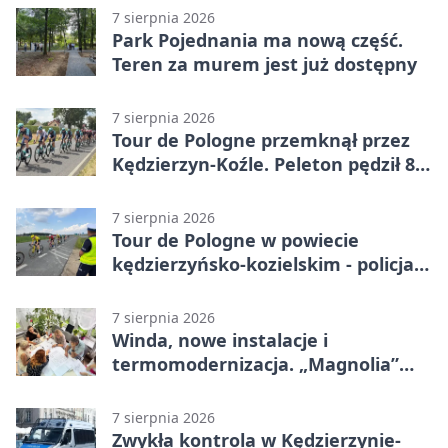
otwarcia
7 sierpnia 2026
Park Pojednania ma nową część.
Teren za murem jest już dostępny
7 sierpnia 2026
Tour de Pologne przemknął przez
Kędzierzyn-Koźle. Peleton pędził 80
km/h
7 sierpnia 2026
Tour de Pologne w powiecie
kędzierzyńsko-kozielskim - policja
zabezpieczała trasę
7 sierpnia 2026
Winda, nowe instalacje i
termomodernizacja. „Magnolia”
zmieni się nie do poznania
7 sierpnia 2026
Zwykła kontrola w Kędzierzynie-