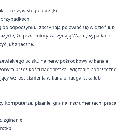
aku rzeczywistego obrzęku,
przypadkach,
ą po odpoczynku, zaczynają pojawiać się w dzień lub
uważycie, że przedmioty zaczynają Wam „wypadać z
być już znaczne.
przewlekłego ucisku na nerw pośrodkowy w kanale
onym przez kości nadgarstka i więzadło poprzeczne.
ący wzrost ciśnienia w kanale nadgarstka lub
zy komputerze, pisanie, gra na instrumentach, praca
e, zginanie,
rstka,