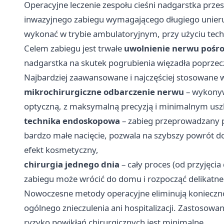
Operacyjne leczenie zespołu cieśni nadgarstka prze
inwazyjnego zabiegu wymagającego długiego unieru
wykonać w trybie ambulatoryjnym, przy użyciu tech
Celem zabiegu jest trwałe
uwolnienie nerwu poś
nadgarstka na skutek pogrubienia więzadła poprzec
Najbardziej zaawansowane i najczęściej stosowane 
mikrochirurgiczne odbarczenie nerwu
– wykonywa
optyczną, z maksymalną precyzją i minimalnym us
technika endoskopowa
– zabieg przeprowadzany
bardzo małe nacięcie, pozwala na szybszy powrót do
efekt kosmetyczny,
chirurgia jednego dnia
– cały proces (od przyjęci
zabiegu może wrócić do domu i rozpocząć delikatne 
Nowoczesne metody operacyjne eliminują konieczno
ogólnego znieczulenia ani hospitalizacji. Zastosowa
ryzyko powikłań chirurgicznych jest minimalne.