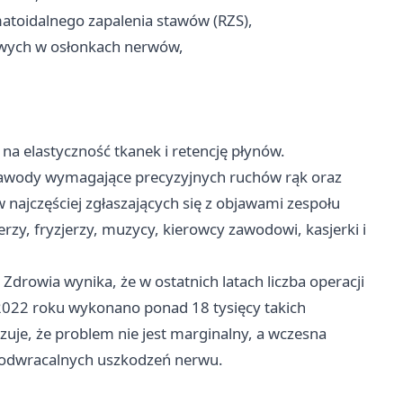
toidalnego zapalenia stawów (RZS),
owych w osłonkach nerwów,
 elastyczność tkanek i retencję płynów.
zawody wymagające precyzyjnych ruchów rąk oraz
 najczęściej zgłaszających się z objawami zespołu
rzy, fryzjerzy, muzycy, kierowcy zawodowi, kasjerki i
rowia wynika, że w ostatnich latach liczba operacji
w 2022 roku wykonano ponad 18 tysięcy takich
uje, że problem nie jest marginalny, a wczesna
ieodwracalnych uszkodzeń nerwu.