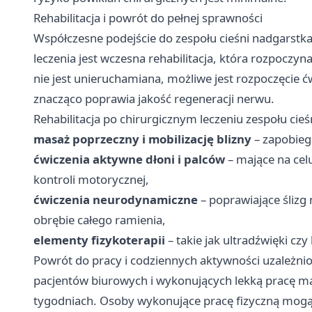
Rehabilitacja i powrót do pełnej sprawności
Współczesne podejście do zespołu cieśni nadgarstka
leczenia jest wczesna rehabilitacja, która rozpoczyn
nie jest unieruchamiana, możliwe jest rozpoczęcie ć
znacząco poprawia jakość regeneracji nerwu.
Rehabilitacja po chirurgicznym leczeniu zespołu cie
masaż poprzeczny i mobilizację blizny
– zapobiega
ćwiczenia aktywne dłoni i palców
– mające na cel
kontroli motorycznej,
ćwiczenia neurodynamiczne
– poprawiające ślizg
obrębie całego ramienia,
elementy fizykoterapii
– takie jak ultradźwięki cz
Powrót do pracy i codziennych aktywności uzależni
pacjentów biurowych i wykonujących lekką pracę ma
tygodniach. Osoby wykonujące pracę fizyczną mog