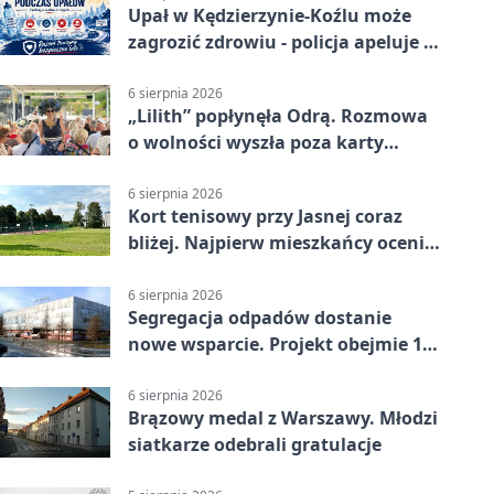
Upał w Kędzierzynie-Koźlu może
zagrozić zdrowiu - policja apeluje o
czujność
6 sierpnia 2026
„Lilith” popłynęła Odrą. Rozmowa
o wolności wyszła poza karty
powieści
6 sierpnia 2026
Kort tenisowy przy Jasnej coraz
bliżej. Najpierw mieszkańcy ocenią
projekt
6 sierpnia 2026
Segregacja odpadów dostanie
nowe wsparcie. Projekt obejmie 15
gmin
6 sierpnia 2026
Brązowy medal z Warszawy. Młodzi
siatkarze odebrali gratulacje