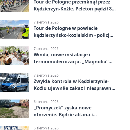
Tour de Pologne przemknął przez
Kędzierzyn-Koźle. Peleton pędził 80
km/h
7 sierpnia 2026
Tour de Pologne w powiecie
kędzierzyńsko-kozielskim - policja
zabezpieczała trasę
7 sierpnia 2026
Winda, nowe instalacje i
termomodernizacja. „Magnolia”
zmieni się nie do poznania
7 sierpnia 2026
Zwykła kontrola w Kędzierzynie-
Koźlu ujawniła zakaz i niesprawne
auto
6 sierpnia 2026
„Promyczek” zyska nowe
otoczenie. Będzie altana i
plenerowa siłownia
6 sierpnia 2026