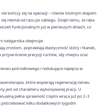
 nie kończy się na operacji – równie istotnym etapem
a się niemal od razu po zabiegu. Dzięki temu, że ręka
wiczeń funkcjonalnych już w pierwszych dniach, co
śni nadgarstka obejmuje:
ją zrostom, poprawiają elastyczność skóry i tkanek,
u przywrócenie precyzji ruchów, siły chwytu oraz
 nerwu pośrodkowego i redukujące napięcia w
y laseroterapia, które wspierają regenerację nerwu.
ony jest od charakteru wykonywanej pracy. U
nualną pełna sprawność często wraca już po 2–3
ą potrzebować kilku dodatkowych tygodni