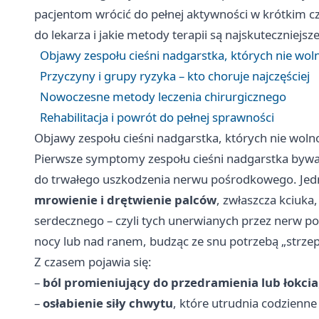
pacjentom wrócić do pełnej aktywności w krótkim cz
do lekarza i jakie metody terapii są najskuteczniejsze
Objawy zespołu cieśni nadgarstka, których nie wol
Przyczyny i grupy ryzyka – kto choruje najczęściej
Nowoczesne metody leczenia chirurgicznego
Rehabilitacja i powrót do pełnej sprawności
Objawy zespołu cieśni nadgarstka, których nie woln
Pierwsze symptomy zespołu cieśni nadgarstka bywa
do trwałego uszkodzenia nerwu pośrodkowego. Jedn
mrowienie i drętwienie palców
, zwłaszcza kciuka
serdecznego – czyli tych unerwianych przez nerw poś
nocy lub nad ranem, budząc ze snu potrzebą „strzep
Z czasem pojawia się:
–
ból promieniujący do przedramienia lub łokcia
–
osłabienie siły chwytu
, które utrudnia codzienne