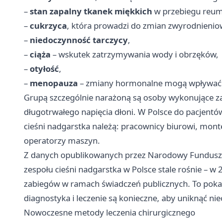
–
stan zapalny tkanek miękkich
w przebiegu reuma
–
cukrzyca
, która prowadzi do zmian zwyrodnieni
–
niedoczynność tarczycy
,
–
ciąża
– wskutek zatrzymywania wody i obrzęków,
–
otyłość
,
–
menopauza
– zmiany hormonalne mogą wpływać na
Grupą szczególnie narażoną są osoby wykonujące 
długotrwałego napięcia dłoni. W Polsce do pacjentów
cieśni nadgarstka należą: pracownicy biurowi, monte
operatorzy maszyn.
Z danych opublikowanych przez Narodowy Fundusz Zd
zespołu cieśni nadgarstka w Polsce stale rośnie – 
zabiegów w ramach świadczeń publicznych. To pokaz
diagnostyka i leczenie są konieczne, aby uniknąć n
Nowoczesne metody leczenia chirurgicznego