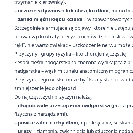
trzymanie kierownicy),
–
uczucie sztywności lub obrzęku dłoni
, mimo br
–
zaniki mięśni kłębu kciuka
– w zaawansowanych 
Szczególnie alarmujące są objawy, które nie ustępuj
prowadzą do utraty precyzji ruchów dłoni. Jeśli za
ręki”, nie warto zwlekać – uszkodzenie nerwu może 
Przyczyny i grupy ryzyka – kto choruje najczęściej
Zespół cieśni nadgarstka to choroba wynikająca z 
nadgarstka – wąskim tunelu anatomicznym ogranicz
Przyczyną tego ucisku może być każdy stan powoduj
zmniejszenie jego objętości.
Do najczęstszych przyczyn należą:
–
długotrwałe przeciążenia nadgarstka
(praca pr
fizyczna z narzędziami),
–
powtarzalne ruchy dłoni
, np. skręcanie, ściskani
–
urazy
– złamania, zwichnięcia lub stłuczenia nadga