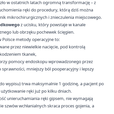
szło w ostatnich latach ogromną transformację – z
chomienia ręki do procedury, którą dziś można
nik mikrochirurgicznych i znieczulenia miejscowego.
rodkowego
z ucisku, który powstaje w kanale
znego lub obrzęku pochewek ścięgien.
w Polsce metody operacyjne to:
ne przez niewielkie nacięcie, pod kontrolą
zkodzeniem tkanek,
 przy pomocy endoskopu wprowadzonego przez
 sprawności, mniejszy ból pooperacyjny i lepszy
a do wypisu) trwa maksymalnie 1 godzinę, a pacjent po
użytkowanie ręki już po kilku dniach.
ść unieruchamiania ręki gipsem, nie wymagają
nie szwów wchłanialnych skraca proces gojenia, a