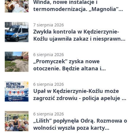
Winda, nowe instalacje i
termomodernizacja. „Magnolia”
zmieni się nie do poznania
7 sierpnia 2026
Zwykła kontrola w Kędzierzynie-
Koźlu ujawniła zakaz i niesprawne
auto
6 sierpnia 2026
„Promyczek” zyska nowe
otoczenie. Będzie altana i
plenerowa siłownia
6 sierpnia 2026
Upał w Kędzierzynie-Koźlu może
zagrozić zdrowiu - policja apeluje o
czujność
6 sierpnia 2026
„Lilith” popłynęła Odrą. Rozmowa o
wolności wyszła poza karty