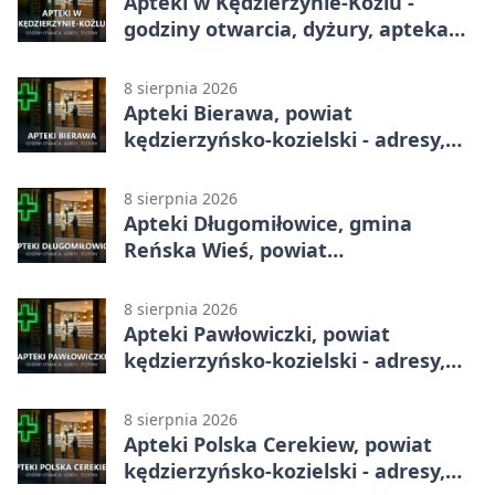
Apteki w Kędzierzynie-Koźlu -
godziny otwarcia, dyżury, apteka
całodobowa
8 sierpnia 2026
Apteki Bierawa, powiat
kędzierzyńsko-kozielski - adresy,
telefony, godziny otwarcia
8 sierpnia 2026
Apteki Długomiłowice, gmina
Reńska Wieś, powiat
kędzierzyńsko-kozielski - adresy,
telefony, godziny otwarcia
8 sierpnia 2026
Apteki Pawłowiczki, powiat
kędzierzyńsko-kozielski - adresy,
telefony, godziny otwarcia
8 sierpnia 2026
Apteki Polska Cerekiew, powiat
kędzierzyńsko-kozielski - adresy,