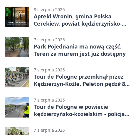
telefony, godziny otwarcia
8 sierpnia 2026
Apteki Wronin, gmina Polska
Cerekiew, powiat kędzierzyńsko-
kozielski - adresy, telefony, godziny
otwarcia
7 sierpnia 2026
Park Pojednania ma nową część.
Teren za murem jest już dostępny
7 sierpnia 2026
Tour de Pologne przemknął przez
Kędzierzyn-Koźle. Peleton pędził 80
km/h
7 sierpnia 2026
Tour de Pologne w powiecie
kędzierzyńsko-kozielskim - policja
zabezpieczała trasę
7 sierpnia 2026