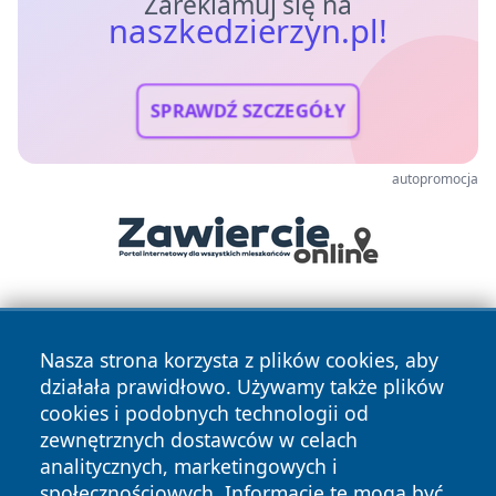
Zareklamuj się na
naszkedzierzyn.pl!
SPRAWDŹ SZCZEGÓŁY
autopromocja
Nasza strona korzysta z plików cookies, aby
działała prawidłowo. Używamy także plików
cookies i podobnych technologii od
zewnętrznych dostawców w celach
Copyright © 2026 naszkedzierzyn.pl Wszystkie prawa
analitycznych, marketingowych i
zastrzeżone.
społecznościowych. Informacje te mogą być