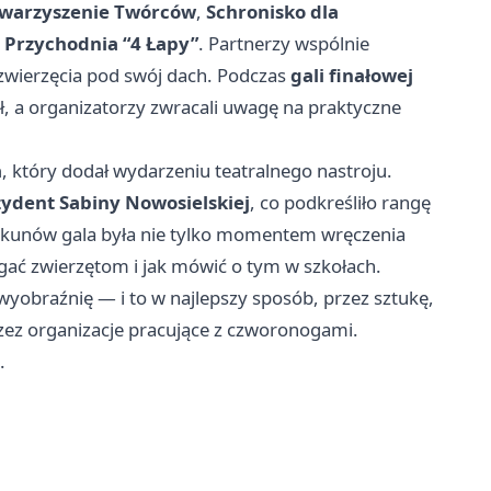
towarzyszenie Twórców
,
Schronisko dla
z
Przychodnia “4 Łapy”
. Partnerzy wspólnie
 zwierzęcia pod swój dach. Podczas
gali finałowej
, a organizatorzy zwracali uwagę na praktyczne
a
, który dodał wydarzeniu teatralnego nastroju.
ydent Sabiny Nowosielskiej
, co podkreśliło rangę
piekunów gala była nie tylko momentem wręczenia
gać zwierzętom i jak mówić o tym w szkołach.
wyobraźnię — i to w najlepszy sposób, przez sztukę,
zez organizacje pracujące z czworonogami.
.