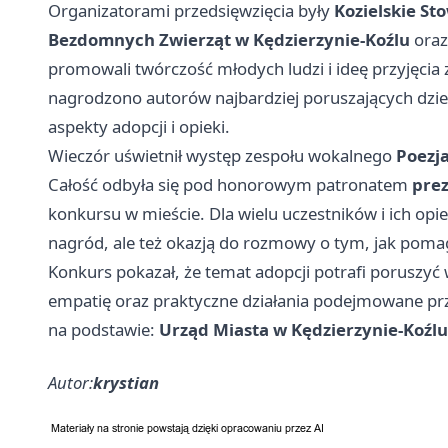
Organizatorami przedsięwzięcia były
Kozielskie S
Bezdomnych Zwierząt w Kędzierzynie-Koźlu
ora
promowali twórczość młodych ludzi i ideę przyjęcia
nagrodzono autorów najbardziej poruszających dzieł
aspekty adopcji i opieki.
Wieczór uświetnił występ zespołu wokalnego
Poezj
Całość odbyła się pod honorowym patronatem
prez
konkursu w mieście. Dla wielu uczestników i ich o
nagród, ale też okazją do rozmowy o tym, jak poma
Konkurs pokazał, że temat adopcji potrafi poruszyć 
empatię oraz praktyczne działania podejmowane pr
na podstawie:
Urząd Miasta w Kędzierzynie-Koźlu
Autor:
krystian