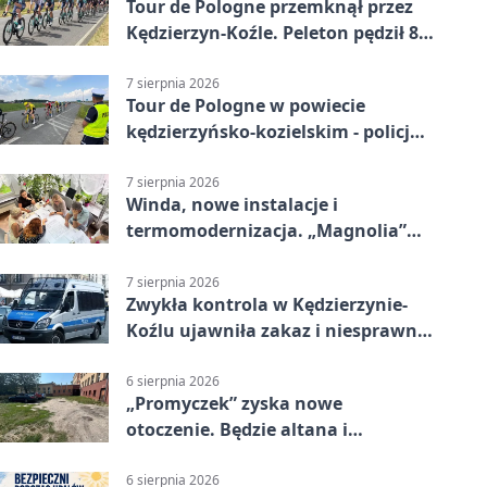
Tour de Pologne przemknął przez
Kędzierzyn-Koźle. Peleton pędził 80
km/h
7 sierpnia 2026
Tour de Pologne w powiecie
kędzierzyńsko-kozielskim - policja
zabezpieczała trasę
7 sierpnia 2026
Winda, nowe instalacje i
termomodernizacja. „Magnolia”
zmieni się nie do poznania
7 sierpnia 2026
Zwykła kontrola w Kędzierzynie-
Koźlu ujawniła zakaz i niesprawne
auto
6 sierpnia 2026
„Promyczek” zyska nowe
otoczenie. Będzie altana i
plenerowa siłownia
6 sierpnia 2026