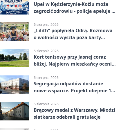
Upał w Kędzierzynie-Koźlu może
zagrozić zdrowiu - policja apeluje o
czujność
6 sierpnia 2026
„Lilith” popłynęła Odrą. Rozmowa
o wolności wyszła poza karty
powieści
6 sierpnia 2026
Kort tenisowy przy Jasnej coraz
bliżej. Najpierw mieszkańcy ocenią
projekt
6 sierpnia 2026
Segregacja odpadów dostanie
nowe wsparcie. Projekt obejmie 15
gmin
6 sierpnia 2026
Brązowy medal z Warszawy. Młodzi
siatkarze odebrali gratulacje