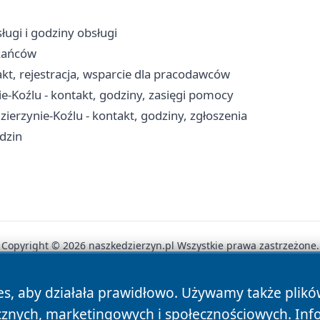
ługi i godziny obsługi
zkańców
kt, rejestracja, wsparcie dla pracodawców
-Koźlu - kontakt, godziny, zasięgi pomocy
ierzynie-Koźlu - kontakt, godziny, zgłoszenia
odzin
Copyright © 2026 naszkedzierzyn.pl Wszystkie prawa zastrzeżone.
es, aby działała prawidłowo. Używamy także plik
News
Autorzy
Polityka Prywatności
Polityka Cookie
cznych, marketingowych i społecznościowych. Inf