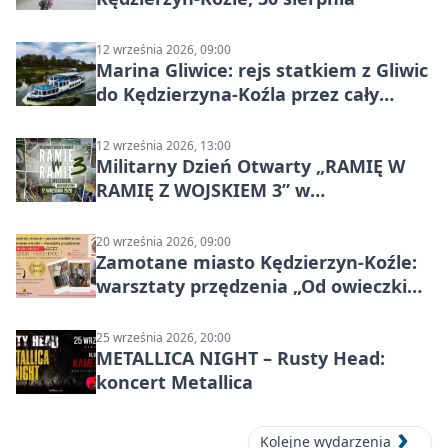
12 września 2026, 09:00
Marina Gliwice: rejs statkiem z Gliwic
do Kędzierzyna-Koźla przez cały
Kanał Gliwicki
12 września 2026, 13:00
Militarny Dzień Otwarty „RAMIĘ W
RAMIĘ Z WOJSKIEM 3” w
Kędzierzynie-Koźlu
20 września 2026, 09:00
Zamotane miasto Kędzierzyn-Koźle:
warsztaty przędzenia „Od owieczki
do niteczki”
25 września 2026, 20:00
METALLICA NIGHT – Rusty Head:
koncert Metallica
Kolejne wydarzenia