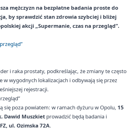
asza mężczyzn na bezpłatne badania proste do
ja, by sprawdzić stan zdrowia szybciej i bliżej
polskiej akcji „Supermanie, czas na przegląd”.
 przegląd”
der i raka prostaty, podkreślając, że zmiany te często
 w wygodnych lokalizacjach i odbywają się przez
śniejszej rejestracji.
przegląd”
awią się poza powiatem: w ramach dyżuru w Opolu,
15
k. Dawid Muszkiet
prowadzić będą badania i
Z, ul. Ozimska 72A
.