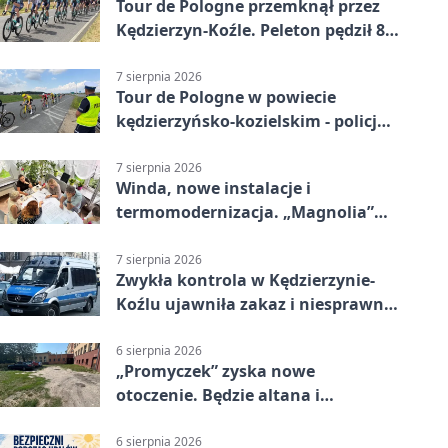
Tour de Pologne przemknął przez
Kędzierzyn-Koźle. Peleton pędził 80
km/h
7 sierpnia 2026
Tour de Pologne w powiecie
kędzierzyńsko-kozielskim - policja
zabezpieczała trasę
7 sierpnia 2026
Winda, nowe instalacje i
termomodernizacja. „Magnolia”
zmieni się nie do poznania
7 sierpnia 2026
Zwykła kontrola w Kędzierzynie-
Koźlu ujawniła zakaz i niesprawne
auto
6 sierpnia 2026
„Promyczek” zyska nowe
otoczenie. Będzie altana i
plenerowa siłownia
6 sierpnia 2026