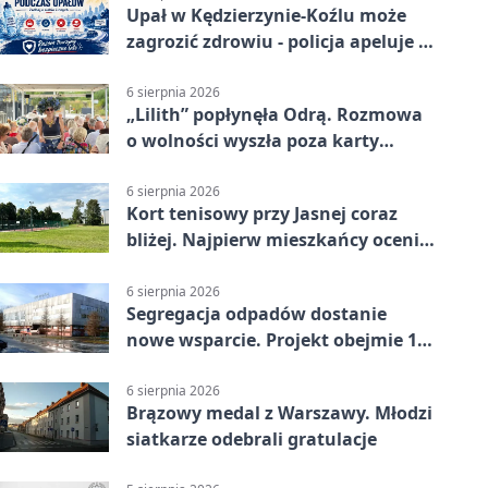
Upał w Kędzierzynie-Koźlu może
zagrozić zdrowiu - policja apeluje o
czujność
6 sierpnia 2026
„Lilith” popłynęła Odrą. Rozmowa
o wolności wyszła poza karty
powieści
6 sierpnia 2026
Kort tenisowy przy Jasnej coraz
bliżej. Najpierw mieszkańcy ocenią
projekt
6 sierpnia 2026
Segregacja odpadów dostanie
nowe wsparcie. Projekt obejmie 15
gmin
6 sierpnia 2026
Brązowy medal z Warszawy. Młodzi
siatkarze odebrali gratulacje