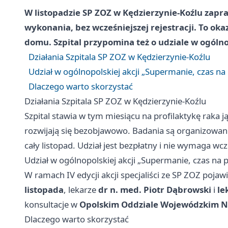
W listopadzie SP ZOZ w Kędzierzynie-Koźlu zapr
wykonania, bez wcześniejszej rejestracji. To okaz
domu. Szpital przypomina też o udziale w ogólno
Działania Szpitala SP ZOZ w Kędzierzynie-Koźlu
Udział w ogólnopolskiej akcji „Supermanie, czas na
Dlaczego warto skorzystać
Działania Szpitala SP ZOZ w Kędzierzynie-Koźlu
Szpital stawia w tym miesiącu na profilaktykę raka ją
rozwijają się bezobjawowo. Badania są organizowane
cały listopad. Udział jest bezpłatny i nie wymaga wcze
Udział w ogólnopolskiej akcji „Supermanie, czas na 
W ramach IV edycji akcji specjaliści ze SP ZOZ poj
listopada
, lekarze
dr n. med. Piotr Dąbrowski
i
le
konsultacje w
Opolskim Oddziale Wojewódzkim NF
Dlaczego warto skorzystać