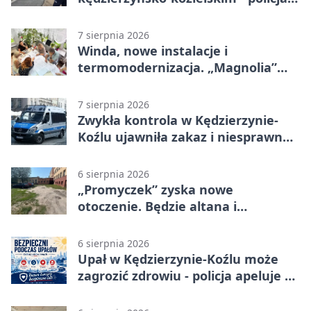
zabezpieczała trasę
7 sierpnia 2026
Winda, nowe instalacje i
termomodernizacja. „Magnolia”
zmieni się nie do poznania
7 sierpnia 2026
Zwykła kontrola w Kędzierzynie-
Koźlu ujawniła zakaz i niesprawne
auto
6 sierpnia 2026
„Promyczek” zyska nowe
otoczenie. Będzie altana i
plenerowa siłownia
6 sierpnia 2026
Upał w Kędzierzynie-Koźlu może
zagrozić zdrowiu - policja apeluje o
czujność