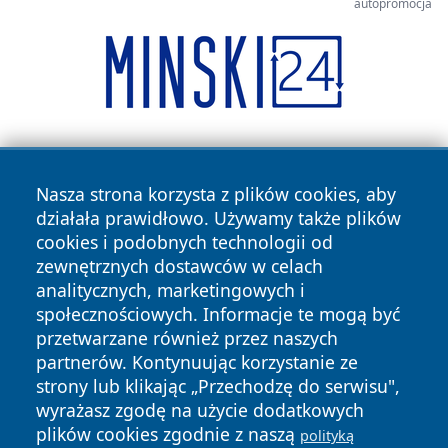
autopromocja
Nasza strona korzysta z plików cookies, aby
działała prawidłowo. Używamy także plików
cookies i podobnych technologii od
zewnętrznych dostawców w celach
Copyright © 2026 naszkedzierzyn.pl Wszystkie prawa
analitycznych, marketingowych i
zastrzeżone.
społecznościowych. Informacje te mogą być
przetwarzane również przez naszych
partnerów. Kontynuując korzystanie ze
Polityka
Polityka
News
Autorzy
strony lub klikając „Przechodzę do serwisu",
Prywatności
Cookies
wyrażasz zgodę na użycie dodatkowych
plików cookies zgodnie z naszą
polityką