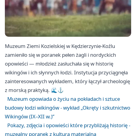
Muzeum Ziemi Kozielskiej w Kędzierzynie-Koźlu
zamieniło się w poranek pełen żagli i nordyckich
opowieści — młodzież zasłuchała się w historię
wikingów i ich słynnych łodzi. Instytucja przyciągnęła
zainteresowanych wykładem, który łączył archeologię
z morską praktyką. 🌊⚓️
Muzeum opowiada o życiu na pokładach i sztuce
budowy łodzi wikingów - wykład „Okręty i szkutnictwo
Wikingów (IX–XII w.)”
Pokazy, zdjęcia i opowieści które przybliżają historię -
muzealny poranek z kulturą materialną