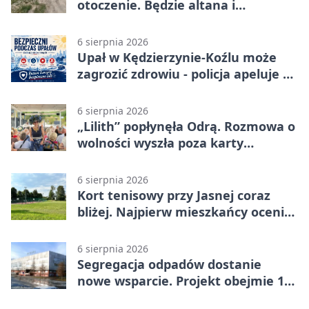
otoczenie. Będzie altana i
plenerowa siłownia
6 sierpnia 2026
Upał w Kędzierzynie-Koźlu może
zagrozić zdrowiu - policja apeluje o
czujność
6 sierpnia 2026
„Lilith” popłynęła Odrą. Rozmowa o
wolności wyszła poza karty
powieści
6 sierpnia 2026
Kort tenisowy przy Jasnej coraz
bliżej. Najpierw mieszkańcy ocenią
projekt
6 sierpnia 2026
Segregacja odpadów dostanie
nowe wsparcie. Projekt obejmie 15
gmin