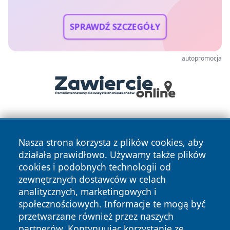
SPRAWDŹ SZCZEGÓŁY
autopromocja
Nasza strona korzysta z plików cookies, aby
działała prawidłowo. Używamy także plików
cookies i podobnych technologii od
zewnętrznych dostawców w celach
Copyright © 2026 naszkedzierzyn.pl Wszystkie prawa
analitycznych, marketingowych i
zastrzeżone.
społecznościowych. Informacje te mogą być
przetwarzane również przez naszych
partnerów. Kontynuując korzystanie ze
Polityka
Polityka