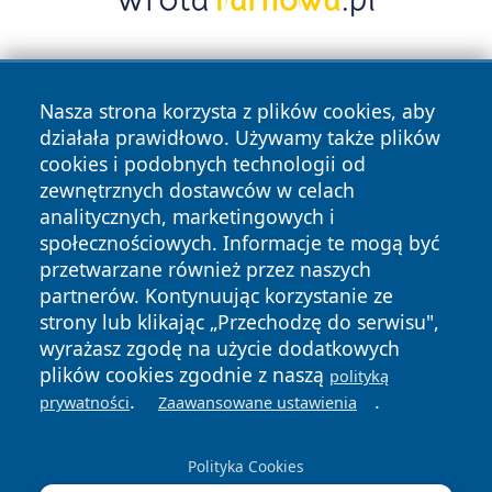
Nasza strona korzysta z plików cookies, aby
działała prawidłowo. Używamy także plików
cookies i podobnych technologii od
zewnętrznych dostawców w celach
Copyright © 2026 naszkedzierzyn.pl Wszystkie prawa
analitycznych, marketingowych i
zastrzeżone.
społecznościowych. Informacje te mogą być
przetwarzane również przez naszych
partnerów. Kontynuując korzystanie ze
Polityka
Polityka
News
Autorzy
strony lub klikając „Przechodzę do serwisu",
Prywatności
Cookies
wyrażasz zgodę na użycie dodatkowych
plików cookies zgodnie z naszą
polityką
.
.
prywatności
Zaawansowane ustawienia
Polityka Cookies