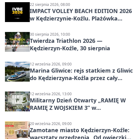
22 sierpnia 2026, 08:00
IMPACT VOLLEY BEACH EDITION 2026
w Kędzierzynie-Koźlu. Plażówka
wraca na stadion
30 sierpnia 2026, 10:00
Twierdza Triathlon 2026 —
Kędzierzyn-Koźle, 30 sierpnia
12 września 2026, 09:00
Marina Gliwice: rejs statkiem z Gliwic
do Kędzierzyna-Koźla przez cały
Kanał Gliwicki
12 września 2026, 13:00
Militarny Dzień Otwarty „RAMIĘ W
RAMIĘ Z WOJSKIEM 3” w
Kędzierzynie-Koźlu
20 września 2026, 09:00
Zamotane miasto Kędzierzyn-Koźle:
warsztaty przędzenia „Od owieczki