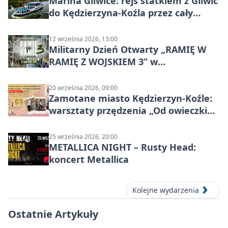
Marina Gliwice: rejs statkiem z Gliwic
do Kędzierzyna-Koźla przez cały
Kanał Gliwicki
12 września 2026, 13:00
Militarny Dzień Otwarty „RAMIĘ W
RAMIĘ Z WOJSKIEM 3” w
Kędzierzynie-Koźlu
20 września 2026, 09:00
Zamotane miasto Kędzierzyn-Koźle:
warsztaty przędzenia „Od owieczki
do niteczki”
25 września 2026, 20:00
METALLICA NIGHT – Rusty Head:
koncert Metallica
Kolejne wydarzenia
Ostatnie Artykuły