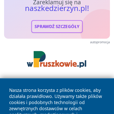
Zareklamuj się na
naszkedzierzyn.pl!
SPRAWDŹ SZCZEGÓŁY
autopromocja
Nasza strona korzysta z plików cookies, aby
działała prawidłowo. Używamy także plików
cookies i podobnych technologii od
zewnętrznych dostawców w celach
Copyright © 2026 naszkedzierzyn.pl Wszystkie prawa