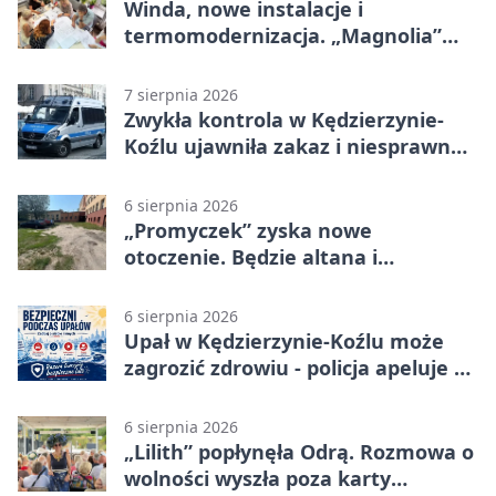
Winda, nowe instalacje i
termomodernizacja. „Magnolia”
zmieni się nie do poznania
7 sierpnia 2026
Zwykła kontrola w Kędzierzynie-
Koźlu ujawniła zakaz i niesprawne
auto
6 sierpnia 2026
„Promyczek” zyska nowe
otoczenie. Będzie altana i
plenerowa siłownia
6 sierpnia 2026
Upał w Kędzierzynie-Koźlu może
zagrozić zdrowiu - policja apeluje o
czujność
6 sierpnia 2026
„Lilith” popłynęła Odrą. Rozmowa o
wolności wyszła poza karty