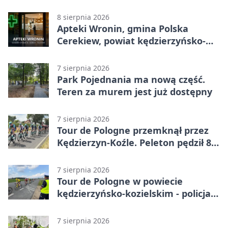
telefony, godziny otwarcia
8 sierpnia 2026
Apteki Wronin, gmina Polska
Cerekiew, powiat kędzierzyńsko-
kozielski - adresy, telefony, godziny
otwarcia
7 sierpnia 2026
Park Pojednania ma nową część.
Teren za murem jest już dostępny
7 sierpnia 2026
Tour de Pologne przemknął przez
Kędzierzyn-Koźle. Peleton pędził 80
km/h
7 sierpnia 2026
Tour de Pologne w powiecie
kędzierzyńsko-kozielskim - policja
zabezpieczała trasę
7 sierpnia 2026