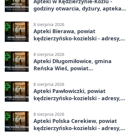
Apteki w Kędzierzynie-Koźlu -
godziny otwarcia, dyżury, apteka
całodobowa
8 sierpnia 2026
Apteki Bierawa, powiat
kędzierzyńsko-kozielski - adresy,
telefony, godziny otwarcia
8 sierpnia 2026
Apteki Długomiłowice, gmina
Reńska Wieś, powiat
kędzierzyńsko-kozielski - adresy,
telefony, godziny otwarcia
8 sierpnia 2026
Apteki Pawłowiczki, powiat
kędzierzyńsko-kozielski - adresy,
telefony, godziny otwarcia
8 sierpnia 2026
Apteki Polska Cerekiew, powiat
kędzierzyńsko-kozielski - adresy,