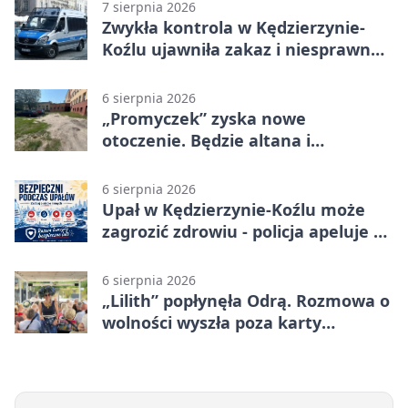
7 sierpnia 2026
Zwykła kontrola w Kędzierzynie-
Koźlu ujawniła zakaz i niesprawne
auto
6 sierpnia 2026
„Promyczek” zyska nowe
otoczenie. Będzie altana i
plenerowa siłownia
6 sierpnia 2026
Upał w Kędzierzynie-Koźlu może
zagrozić zdrowiu - policja apeluje o
czujność
6 sierpnia 2026
„Lilith” popłynęła Odrą. Rozmowa o
wolności wyszła poza karty
powieści