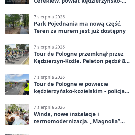
Cerekiew, powiat kędzierzyńsko-
kozielski - adresy, telefony, godziny
otwarcia
7 sierpnia 2026
Park Pojednania ma nową część.
Teren za murem jest już dostępny
7 sierpnia 2026
Tour de Pologne przemknął przez
Kędzierzyn-Koźle. Peleton pędził 80
km/h
7 sierpnia 2026
Tour de Pologne w powiecie
kędzierzyńsko-kozielskim - policja
zabezpieczała trasę
7 sierpnia 2026
Winda, nowe instalacje i
termomodernizacja. „Magnolia”
zmieni się nie do poznania