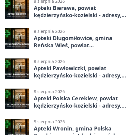
8 sierpnia 2026
Apteki Bierawa, powiat
kędzierzyńsko-kozielski - adresy,
telefony, godziny otwarcia
8 sierpnia 2026
Apteki Długomiłowice, gmina
Reńska Wieś, powiat
kędzierzyńsko-kozielski - adresy,
telefony, godziny otwarcia
8 sierpnia 2026
Apteki Pawłowiczki, powiat
kędzierzyńsko-kozielski - adresy,
telefony, godziny otwarcia
8 sierpnia 2026
Apteki Polska Cerekiew, powiat
kędzierzyńsko-kozielski - adresy,
telefony, godziny otwarcia
8 sierpnia 2026
Apteki Wronin, gmina Polska