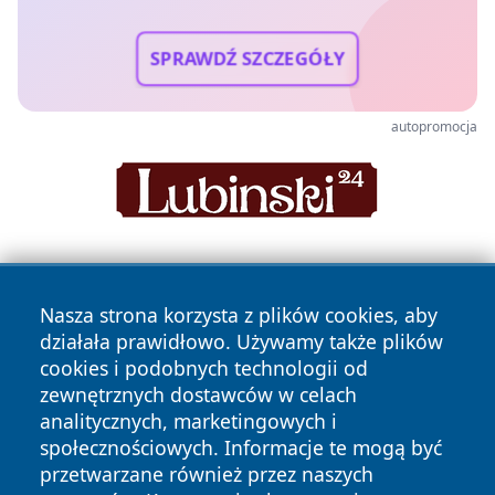
SPRAWDŹ SZCZEGÓŁY
autopromocja
Nasza strona korzysta z plików cookies, aby
działała prawidłowo. Używamy także plików
cookies i podobnych technologii od
zewnętrznych dostawców w celach
Copyright © 2026 naszkedzierzyn.pl Wszystkie prawa
analitycznych, marketingowych i
zastrzeżone.
społecznościowych. Informacje te mogą być
przetwarzane również przez naszych