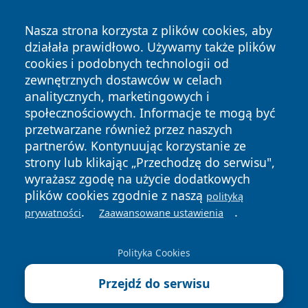
Nasza strona korzysta z plików cookies, aby
działała prawidłowo. Używamy także plików
cookies i podobnych technologii od
zewnętrznych dostawców w celach
Copyright © 2026 naszkedzierzyn.pl Wszystkie prawa
analitycznych, marketingowych i
zastrzeżone.
społecznościowych. Informacje te mogą być
przetwarzane również przez naszych
partnerów. Kontynuując korzystanie ze
Polityka
Polityka
News
Autorzy
strony lub klikając „Przechodzę do serwisu",
Prywatności
Cookies
wyrażasz zgodę na użycie dodatkowych
plików cookies zgodnie z naszą
polityką
.
.
prywatności
Zaawansowane ustawienia
Polityka Cookies
Przejdź do serwisu