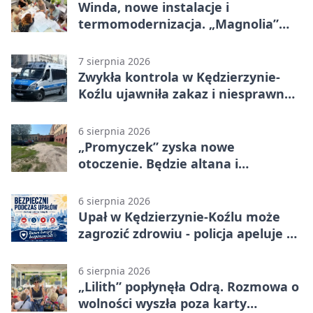
Winda, nowe instalacje i
termomodernizacja. „Magnolia”
zmieni się nie do poznania
7 sierpnia 2026
Zwykła kontrola w Kędzierzynie-
Koźlu ujawniła zakaz i niesprawne
auto
6 sierpnia 2026
„Promyczek” zyska nowe
otoczenie. Będzie altana i
plenerowa siłownia
6 sierpnia 2026
Upał w Kędzierzynie-Koźlu może
zagrozić zdrowiu - policja apeluje o
czujność
6 sierpnia 2026
„Lilith” popłynęła Odrą. Rozmowa o
wolności wyszła poza karty