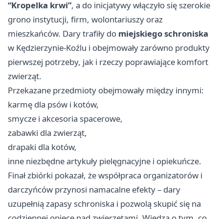
“Kropelka krwi”
, a do inicjatywy włączyło się szerokie
grono instytucji, firm, wolontariuszy oraz
mieszkańców. Dary trafiły do
miejskiego schroniska
w Kędzierzynie-Koźlu i obejmowały zarówno produkty
pierwszej potrzeby, jak i rzeczy poprawiające komfort
zwierząt.
Przekazane przedmioty obejmowały między innymi:
karmę dla psów i kotów,
smycze i akcesoria spacerowe,
zabawki dla zwierząt,
drapaki dla kotów,
inne niezbędne artykuły pielęgnacyjne i opiekuńcze.
Finał zbiórki pokazał, że współpraca organizatorów i
darczyńców przynosi namacalne efekty – dary
uzupełnią zapasy schroniska i pozwolą skupić się na
codziennej opiece nad zwierzętami. Wiedza o tym, co