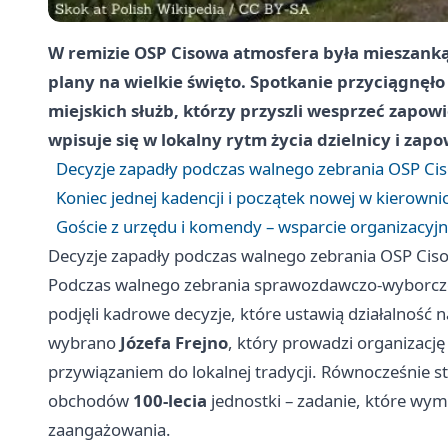
W remizie OSP Cisowa atmosfera była mieszanką r
plany na wielkie święto. Spotkanie przyciągnęło
miejskich służb, którzy przyszli wesprzeć zapow
wpisuje się w lokalny rytm życia dzielnicy i zap
Decyzje zapadły podczas walnego zebrania OSP Ci
Koniec jednej kadencji i początek nowej w kierowni
Goście z urzędu i komendy – wsparcie organizacyjn
Decyzje zapadły podczas walnego zebrania OSP Cis
Podczas walnego zebrania sprawozdawczo-wyborczeg
podjęli kadrowe decyzje, które ustawią działalność 
wybrano
Józefa Frejno
, który prowadzi organizację
przywiązaniem do lokalnej tradycji. Równocześnie s
obchodów
100-lecia
jednostki – zadanie, które wym
zaangażowania.