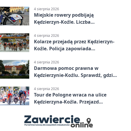
finałów
4 sierpnia 2026
Miejskie rowery podbijają
Kędzierzyn-Koźle. Liczba
przejazdów mocno wzrosła
4 sierpnia 2026
Kolarze przejadą przez Kędzierzyn-
Koźle. Policja zapowiada
utrudnienia
4 sierpnia 2026
Darmowa pomoc prawna w
Kędzierzynie-Koźlu. Sprawdź, gdzie
się zgłosić
4 sierpnia 2026
Tour de Pologne wraca na ulice
Kędzierzyna-Koźla. Przejazd
czasowo zamknie trasę