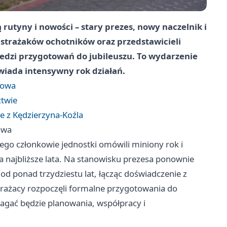
utyny i nowości – stary prezes, nowy naczelnik i
 strażaków ochotników oraz przedstawicieli
iedzi przygotowań do jubileuszu. To wydarzenie
owiada intensywny rok działań.
sowa
ctwie
e z Kędzierzyna-Koźla
owa
o członkowie jednostki omówili miniony rok i
na najbliższe lata. Na stanowisku prezesa ponownie
 od ponad trzydziestu lat, łącząc doświadczenie z
trażacy rozpoczęli formalne przygotowania do
agać będzie planowania, współpracy i