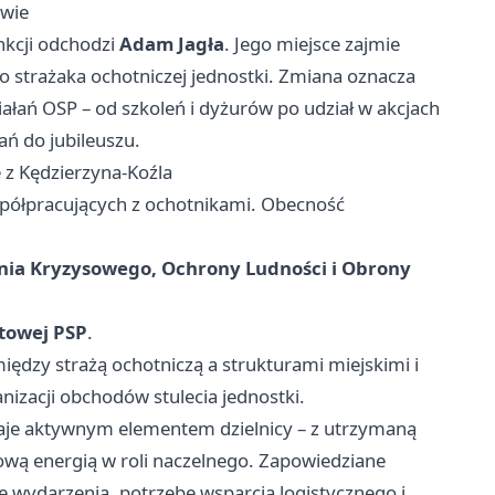
twie
nkcji odchodzi
Adam Jagła
. Jego miejsce zajmie
o strażaka ochotniczej jednostki. Zmiana oznacza
iałań OSP – od szkoleń i dyżurów po udział w akcjach
ń do jubileuszu.
 z Kędzierzyna-Koźla
współpracujących z ochotnikami. Obecność
nia Kryzysowego, Ochrony Ludności i Obrony
towej PSP
.
między strażą ochotniczą a strukturami miejskimi i
nizacji obchodów stulecia jednostki.
aje aktywnym elementem dzielnicy – z utrzymaną
ową energią w roli naczelnego. Zapowiedziane
 wydarzenia, potrzebę wsparcia logistycznego i