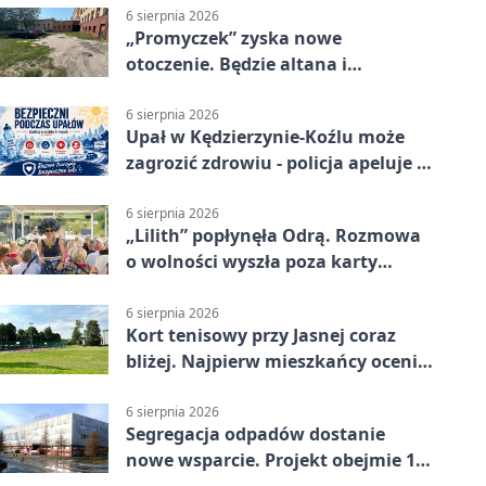
6 sierpnia 2026
„Promyczek” zyska nowe
otoczenie. Będzie altana i
plenerowa siłownia
6 sierpnia 2026
Upał w Kędzierzynie-Koźlu może
zagrozić zdrowiu - policja apeluje o
czujność
6 sierpnia 2026
„Lilith” popłynęła Odrą. Rozmowa
o wolności wyszła poza karty
powieści
6 sierpnia 2026
Kort tenisowy przy Jasnej coraz
bliżej. Najpierw mieszkańcy ocenią
projekt
6 sierpnia 2026
Segregacja odpadów dostanie
nowe wsparcie. Projekt obejmie 15
gmin