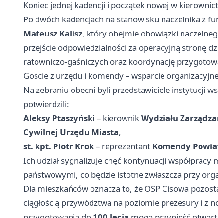
Koniec jednej kadencji i początek nowej w kierownic
Po dwóch kadencjach na stanowisku naczelnika z fu
Mateusz Kalisz
, który obejmie obowiązki naczelneg
przejście odpowiedzialności za operacyjną stronę dz
ratowniczo-gaśniczych oraz koordynację przygotowa
Goście z urzędu i komendy – wsparcie organizacyjne
Na zebraniu obecni byli przedstawiciele instytucji 
potwierdzili:
Aleksy Ptaszyński
– kierownik
Wydziału Zarządza
Cywilnej Urzędu Miasta
,
st. kpt. Piotr Krok
– reprezentant
Komendy Powia
Ich udział sygnalizuje chęć kontynuacji współpracy 
państwowymi, co będzie istotne zwłaszcza przy orga
Dla mieszkańców oznacza to, że OSP Cisowa pozost
ciągłością przywództwa na poziomie prezesury i z n
przygotowania do
100-lecia
mogą przynieść otwarte