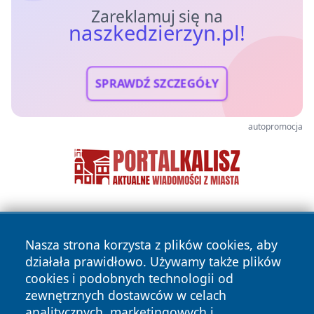
Zareklamuj się na
naszkedzierzyn.pl!
SPRAWDŹ SZCZEGÓŁY
autopromocja
Nasza strona korzysta z plików cookies, aby
działała prawidłowo. Używamy także plików
cookies i podobnych technologii od
zewnętrznych dostawców w celach
Copyright © 2026 naszkedzierzyn.pl Wszystkie prawa
analitycznych, marketingowych i
zastrzeżone.