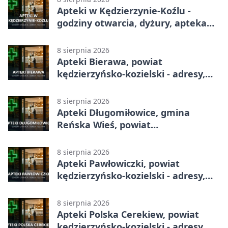
Apteki w Kędzierzynie-Koźlu -
godziny otwarcia, dyżury, apteka
całodobowa
8 sierpnia 2026
Apteki Bierawa, powiat
kędzierzyńsko-kozielski - adresy,
telefony, godziny otwarcia
8 sierpnia 2026
Apteki Długomiłowice, gmina
Reńska Wieś, powiat
kędzierzyńsko-kozielski - adresy,
telefony, godziny otwarcia
8 sierpnia 2026
Apteki Pawłowiczki, powiat
kędzierzyńsko-kozielski - adresy,
telefony, godziny otwarcia
8 sierpnia 2026
Apteki Polska Cerekiew, powiat
kędzierzyńsko-kozielski - adresy,