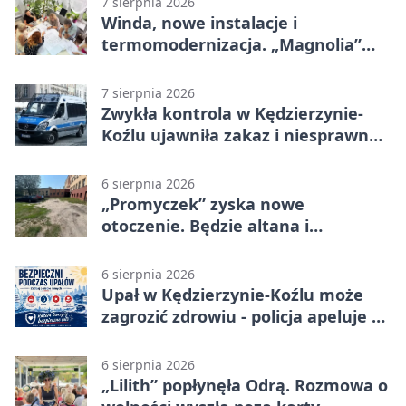
7 sierpnia 2026
Winda, nowe instalacje i
termomodernizacja. „Magnolia”
zmieni się nie do poznania
7 sierpnia 2026
Zwykła kontrola w Kędzierzynie-
Koźlu ujawniła zakaz i niesprawne
auto
6 sierpnia 2026
„Promyczek” zyska nowe
otoczenie. Będzie altana i
plenerowa siłownia
6 sierpnia 2026
Upał w Kędzierzynie-Koźlu może
zagrozić zdrowiu - policja apeluje o
czujność
6 sierpnia 2026
„Lilith” popłynęła Odrą. Rozmowa o