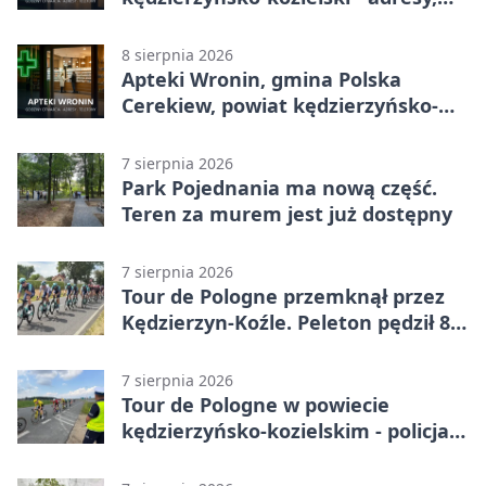
telefony, godziny otwarcia
8 sierpnia 2026
Apteki Wronin, gmina Polska
Cerekiew, powiat kędzierzyńsko-
kozielski - adresy, telefony, godziny
otwarcia
7 sierpnia 2026
Park Pojednania ma nową część.
Teren za murem jest już dostępny
7 sierpnia 2026
Tour de Pologne przemknął przez
Kędzierzyn-Koźle. Peleton pędził 80
km/h
7 sierpnia 2026
Tour de Pologne w powiecie
kędzierzyńsko-kozielskim - policja
zabezpieczała trasę