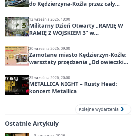
do Kędzierzyna-Koźla przez cały
Kanał Gliwicki
12 września 2026, 13:00
Militarny Dzień Otwarty „RAMIĘ W
RAMIĘ Z WOJSKIEM 3” w
Kędzierzynie-Koźlu
20 września 2026, 09:00
Zamotane miasto Kędzierzyn-Koźle:
warsztaty przędzenia „Od owieczki
do niteczki”
25 września 2026, 20:00
METALLICA NIGHT – Rusty Head:
koncert Metallica
Kolejne wydarzenia
Ostatnie Artykuły
8 sierpnia 2026