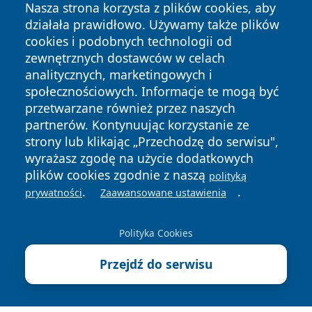
Nasza strona korzysta z plików cookies, aby
działała prawidłowo. Używamy także plików
cookies i podobnych technologii od
zewnętrznych dostawców w celach
analitycznych, marketingowych i
społecznościowych. Informacje te mogą być
Copyright © 2026 naszkedzierzyn.pl Wszystkie prawa
przetwarzane również przez naszych
zastrzeżone.
partnerów. Kontynuując korzystanie ze
strony lub klikając „Przechodzę do serwisu",
wyrażasz zgodę na użycie dodatkowych
Polityka
Polityka
News
Autorzy
plików cookies zgodnie z naszą
Prywatności
Cookies
polityką
.
.
prywatności
Zaawansowane ustawienia
Polityka Cookies
Przejdź do serwisu