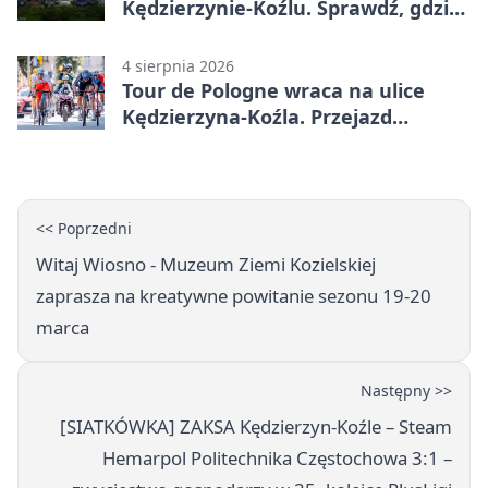
Kędzierzynie-Koźlu. Sprawdź, gdzie
się zgłosić
4 sierpnia 2026
Tour de Pologne wraca na ulice
Kędzierzyna-Koźla. Przejazd
czasowo zamknie trasę
<< Poprzedni
Witaj Wiosno - Muzeum Ziemi Kozielskiej
zaprasza na kreatywne powitanie sezonu 19-20
marca
Następny >>
[SIATKÓWKA] ZAKSA Kędzierzyn-Koźle – Steam
Hemarpol Politechnika Częstochowa 3:1 –