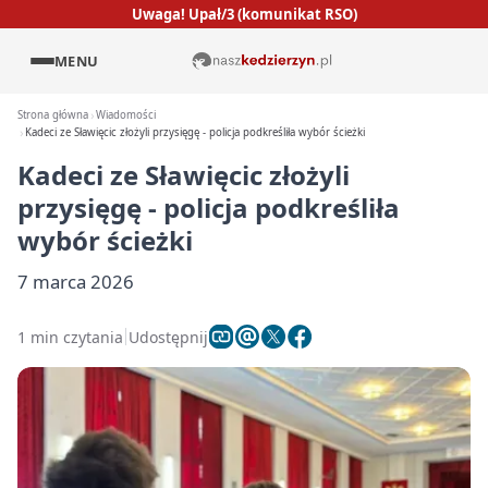
Uwaga! Upał/3 (komunikat RSO)
MENU
Strona główna
Wiadomości
Kadeci ze Sławięcic złożyli przysięgę - policja podkreśliła wybór ścieżki
Kadeci ze Sławięcic złożyli
przysięgę - policja podkreśliła
wybór ścieżki
7 marca 2026
1 min czytania
Udostępnij