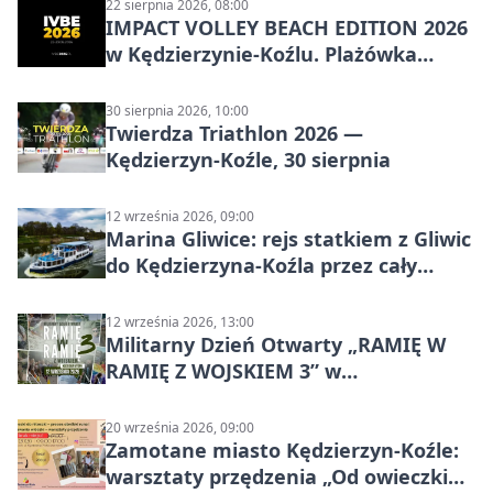
22 sierpnia 2026, 08:00
IMPACT VOLLEY BEACH EDITION 2026
w Kędzierzynie-Koźlu. Plażówka
wraca na stadion
30 sierpnia 2026, 10:00
Twierdza Triathlon 2026 —
Kędzierzyn-Koźle, 30 sierpnia
12 września 2026, 09:00
Marina Gliwice: rejs statkiem z Gliwic
do Kędzierzyna-Koźla przez cały
Kanał Gliwicki
12 września 2026, 13:00
Militarny Dzień Otwarty „RAMIĘ W
RAMIĘ Z WOJSKIEM 3” w
Kędzierzynie-Koźlu
20 września 2026, 09:00
Zamotane miasto Kędzierzyn-Koźle:
warsztaty przędzenia „Od owieczki