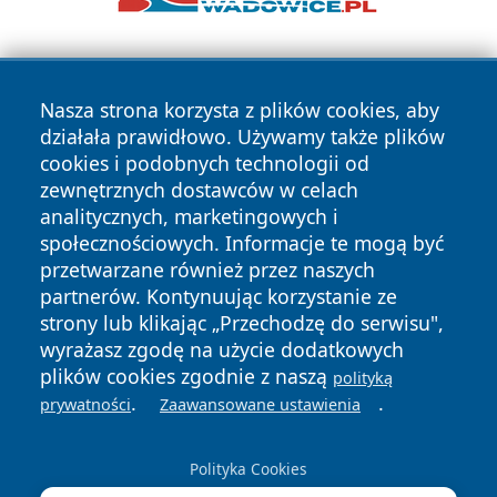
Nasza strona korzysta z plików cookies, aby
działała prawidłowo. Używamy także plików
cookies i podobnych technologii od
zewnętrznych dostawców w celach
Copyright © 2026 naszkedzierzyn.pl Wszystkie prawa
analitycznych, marketingowych i
zastrzeżone.
społecznościowych. Informacje te mogą być
przetwarzane również przez naszych
partnerów. Kontynuując korzystanie ze
Polityka
Polityka
News
Autorzy
strony lub klikając „Przechodzę do serwisu",
Prywatności
Cookies
wyrażasz zgodę na użycie dodatkowych
plików cookies zgodnie z naszą
polityką
.
.
prywatności
Zaawansowane ustawienia
Polityka Cookies