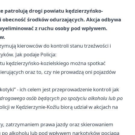
 patrolują drogi powiatu kędzierzyńsko-
 i obecność środków odurzających. Akcja odbywa
a wyeliminować z ruchu osoby pod wpływem.
w.
rzymują kierowców do kontroli stanu trzeźwości i
ków. Jak podaje Policja:
u kędzierzyńsko-kozielskiego można spotkać
ierujących oraz to, czy nie prowadzą oni pojazdów
otyki” - ich celem jest przeprowadzenie kontroli jak
 drogowego osób będących po spożyciu alkoholu lub po
icji w Kędzierzynie-Koźlu biorą udział w akcjach na
cy, zatrzymaniem prawa jazdy oraz skierowaniem
u po alkoholu lub pod wpływem narkotyków pociąga