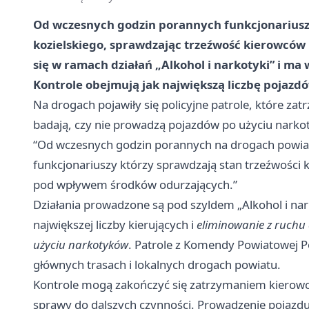
Od wczesnych godzin porannych funkcjonariusze
kozielskiego, sprawdzając trzeźwość kierowców
się w ramach działań „Alkohol i narkotyki” i m
Kontrole obejmują jak największą liczbę pojazdó
Na drogach pojawiły się policyjne patrole, które zat
badają, czy nie prowadzą pojazdów po użyciu narkoty
“Od wczesnych godzin porannych na drogach powiat
funkcjonariuszy którzy sprawdzają stan trzeźwości k
pod wpływem środków odurzających.”
Działania prowadzone są pod szyldem „Alkohol i nark
największej liczby kierujących i
eliminowanie z ruchu
użyciu narkotyków
. Patrole z Komendy Powiatowej Pol
głównych trasach i lokalnych drogach powiatu.
Kontrole mogą zakończyć się zatrzymaniem kierow
sprawy do dalszych czynności. Prowadzenie pojazd