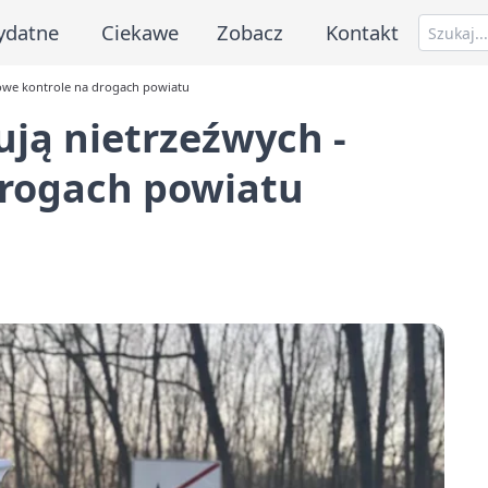
ydatne
Ciekawe
Zobacz
Kontakt
sowe kontrole na drogach powiatu
ują nietrzeźwych -
rogach powiatu