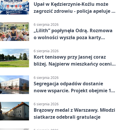
Upał w Kędzierzynie-Koźlu może
zagrozić zdrowiu - policja apeluje o
czujność
6 sierpnia 2026
„Lilith” popłynęła Odrą. Rozmowa
o wolności wyszła poza karty
powieści
6 sierpnia 2026
Kort tenisowy przy Jasnej coraz
bliżej. Najpierw mieszkańcy ocenią
projekt
6 sierpnia 2026
Segregacja odpadów dostanie
nowe wsparcie. Projekt obejmie 15
gmin
6 sierpnia 2026
Brązowy medal z Warszawy. Młodzi
siatkarze odebrali gratulacje