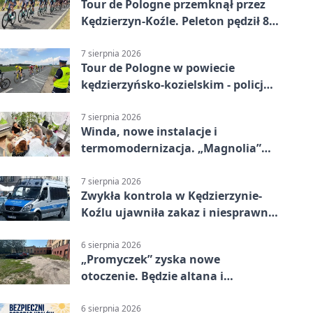
Tour de Pologne przemknął przez
Kędzierzyn-Koźle. Peleton pędził 80
km/h
7 sierpnia 2026
Tour de Pologne w powiecie
kędzierzyńsko-kozielskim - policja
zabezpieczała trasę
7 sierpnia 2026
Winda, nowe instalacje i
termomodernizacja. „Magnolia”
zmieni się nie do poznania
7 sierpnia 2026
Zwykła kontrola w Kędzierzynie-
Koźlu ujawniła zakaz i niesprawne
auto
6 sierpnia 2026
„Promyczek” zyska nowe
otoczenie. Będzie altana i
plenerowa siłownia
6 sierpnia 2026