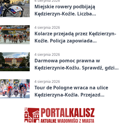
4 sierpnia 2026
Miejskie rowery podbijają
Kędzierzyn-Koźle. Liczba
przejazdów mocno wzrosła
4 sierpnia 2026
Kolarze przejadą przez Kędzierzyn-
Koźle. Policja zapowiada
utrudnienia
4 sierpnia 2026
Darmowa pomoc prawna w
Kędzierzynie-Koźlu. Sprawdź, gdzie
się zgłosić
4 sierpnia 2026
Tour de Pologne wraca na ulice
Kędzierzyna-Koźla. Przejazd
czasowo zamknie trasę