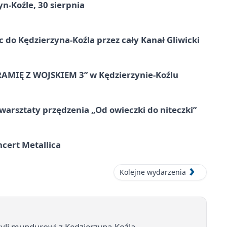
n-Koźle, 30 sierpnia
ic do Kędzierzyna-Koźla przez cały Kanał Gliwicki
RAMIĘ Z WOJSKIEM 3” w Kędzierzynie-Koźlu
warsztaty przędzenia „Od owieczki do niteczki”
cert Metallica
Kolejne wydarzenia
ożyli mundurowi z Kędzierzyna-Koźla