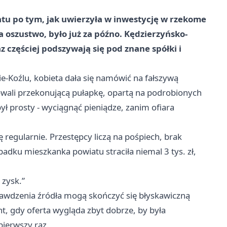
iatu po tym, jak uwierzyła w inwestycję w rzekome
na oszustwo, było już za późno. Kędzierzyńsko-
z częściej podszywają się pod znane spółki i
e-Koźlu, kobieta dała się namówić na fałszywą
owali przekonującą pułapkę, opartą na podrobionych
ył prosty - wyciągnąć pieniądze, zanim ofiara
 regularnie. Przestępcy liczą na pośpiech, brak
padku mieszkanka powiatu straciła niemal 3 tys. zł,
 zysk.”
prawdzenia źródła mogą skończyć się błyskawiczną
nt, gdy oferta wygląda zbyt dobrze, by była
pierwszy raz.