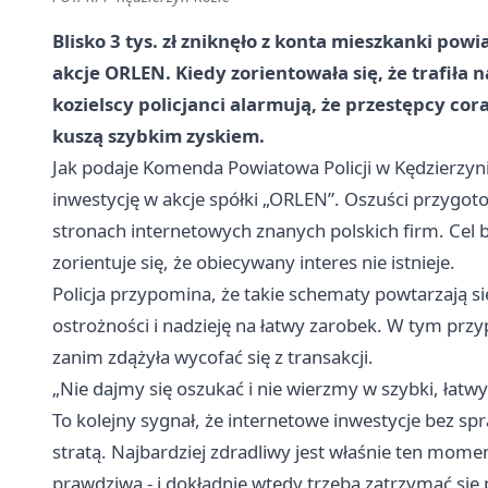
Blisko 3 tys. zł zniknęło z konta mieszkanki pow
akcje ORLEN. Kiedy zorientowała się, że trafiła 
kozielscy policjanci alarmują, że przestępcy cora
kuszą szybkim zyskiem.
Jak podaje Komenda Powiatowa Policji w Kędzierzyni
inwestycję w akcje spółki „ORLEN”. Oszuści przygot
stronach internetowych znanych polskich firm. Cel b
zorientuje się, że obiecywany interes nie istnieje.
Policja przypomina, że takie schematy powtarzają się
ostrożności i nadzieję na łatwy zarobek. W tym przy
zanim zdążyła wycofać się z transakcji.
„Nie dajmy się oszukać i nie wierzmy w szybki, łatwy
To kolejny sygnał, że internetowe inwestycje bez s
stratą. Najbardziej zdradliwy jest właśnie ten mome
prawdziwa - i dokładnie wtedy trzeba zatrzymać się 