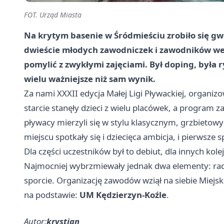
FOT. Urząd Miasta
Na krytym basenie w Śródmieściu zrobiło się gw
dwieście młodych zawodniczek i zawodników wesz
pomylić z zwykłymi zajęciami. Był doping, była r
wielu ważniejsze niż sam wynik.
Za nami XXXII edycja Małej Ligi Pływackiej, organiz
starcie stanęły dzieci z wielu placówek, a program
pływacy mierzyli się w stylu klasycznym, grzbiet
miejscu spotkały się i dziecięca ambicja, i pierwsze
Dla części uczestników był to debiut, dla innych kole
Najmocniej wybrzmiewały jednak dwa elementy: radoś
sporcie. Organizację zawodów wziął na siebie Miejsk
na podstawie:
UM Kędzierzyn-Koźle
.
Autor:
krystian