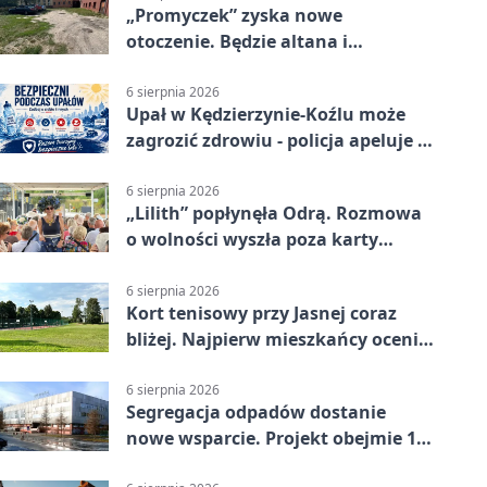
„Promyczek” zyska nowe
otoczenie. Będzie altana i
plenerowa siłownia
6 sierpnia 2026
Upał w Kędzierzynie-Koźlu może
zagrozić zdrowiu - policja apeluje o
czujność
6 sierpnia 2026
„Lilith” popłynęła Odrą. Rozmowa
o wolności wyszła poza karty
powieści
6 sierpnia 2026
Kort tenisowy przy Jasnej coraz
bliżej. Najpierw mieszkańcy ocenią
projekt
6 sierpnia 2026
Segregacja odpadów dostanie
nowe wsparcie. Projekt obejmie 15
gmin