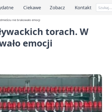
ydatne
Ciekawe
Zobacz
Kontakt
ódmieściu nie brakowało emocji
pływackich torach. W
owało emocji