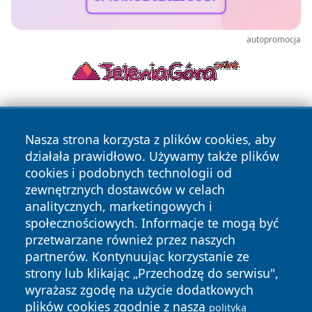
autopromocja
Nasza strona korzysta z plików cookies, aby
działała prawidłowo. Używamy także plików
cookies i podobnych technologii od
zewnętrznych dostawców w celach
Copyright © 2026 naszkedzierzyn.pl Wszystkie prawa
analitycznych, marketingowych i
zastrzeżone.
społecznościowych. Informacje te mogą być
przetwarzane również przez naszych
partnerów. Kontynuując korzystanie ze
Polityka
Polityka
News
Autorzy
strony lub klikając „Przechodzę do serwisu",
Prywatności
Cookies
wyrażasz zgodę na użycie dodatkowych
plików cookies zgodnie z naszą
polityką