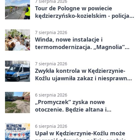
7 sierpnia 2026
Tour de Pologne w powiecie
kędzierzyńsko-kozielskim - policja
zabezpieczała trasę
7 sierpnia 2026
Winda, nowe instalacje i
termomodernizacja. „Magnolia”
zmieni się nie do poznania
7 sierpnia 2026
Zwykła kontrola w Kędzierzynie-
Koźlu ujawniła zakaz i niesprawne
auto
6 sierpnia 2026
„Promyczek” zyska nowe
otoczenie. Będzie altana i
plenerowa siłownia
6 sierpnia 2026
Upał w Kędzierzynie-Koźlu może