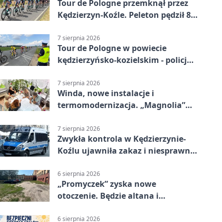
Tour de Pologne przemknął przez
Kędzierzyn-Koźle. Peleton pędził 80
km/h
7 sierpnia 2026
Tour de Pologne w powiecie
kędzierzyńsko-kozielskim - policja
zabezpieczała trasę
7 sierpnia 2026
Winda, nowe instalacje i
termomodernizacja. „Magnolia”
zmieni się nie do poznania
7 sierpnia 2026
Zwykła kontrola w Kędzierzynie-
Koźlu ujawniła zakaz i niesprawne
auto
6 sierpnia 2026
„Promyczek” zyska nowe
otoczenie. Będzie altana i
plenerowa siłownia
6 sierpnia 2026