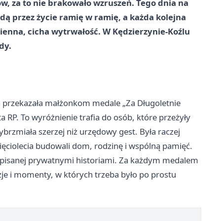
w, za to nie brakowało wzruszeń. Tego dnia na
 idą przez życie ramię w ramię, a każda kolejna
zienna, cicha wytrwałość. W Kędzierzynie-Koźlu
dy.
a przekazała małżonkom medale „Za Długoletnie
 RP. To wyróżnienie trafia do osób, które przeżyły
brzmiała szerzej niż urzędowy gest. Była raczej
ęciolecia budowali dom, rodzinę i wspólną pamięć.
 zapisanej prywatnymi historiami. Za każdym medalem
zje i momenty, w których trzeba było po prostu