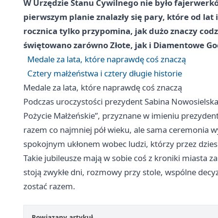
W Urzędzie Stanu Cywilnego nie było fajerwerkó
pierwszym planie znalazły się pary, które od lat
rocznica tylko przypomina, jak dużo znaczy cod
świętowano zarówno Złote, jak i Diamentowe Go
Medale za lata, które naprawdę coś znaczą
Cztery małżeństwa i cztery długie historie
Medale za lata, które naprawdę coś znaczą
Podczas uroczystości prezydent Sabina Nowosielsk
Pożycie Małżeńskie”, przyznane w imieniu prezydenta
razem co najmniej pół wieku, ale sama ceremonia wy
spokojnym ukłonem wobec ludzi, którzy przez dziesi
Takie jubileusze mają w sobie coś z kroniki miasta
stoją zwykłe dni, rozmowy przy stole, wspólne decy
zostać razem.
Powiązany artykuł