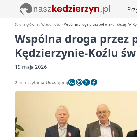
Prz
Strona główna
Wiadomości
Wspólna droga przez pół wieku i dłużej. W Kę
Wspólna droga przez p
Kędzierzynie-Koźlu św
19 maja 2026
2 min czytania
Udostępnij