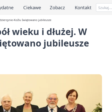
ydatne
Ciekawe
Zobacz
Kontakt
dzierzynie-Koźlu świętowano jubileusze
ół wieku i dłużej. W
iętowano jubileusze