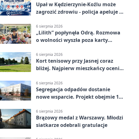
Upał w Kędzierzynie-Koźlu może
zagrozić zdrowiu - policja apeluje o
czujność
6 sierpnia 2026
„Lilith” popłynęła Odrą. Rozmowa
o wolności wyszła poza karty
powieści
6 sierpnia 2026
Kort tenisowy przy Jasnej coraz
bliżej. Najpierw mieszkańcy ocenią
projekt
6 sierpnia 2026
Segregacja odpadów dostanie
nowe wsparcie. Projekt obejmie 15
gmin
6 sierpnia 2026
Brązowy medal z Warszawy. Młodzi
siatkarze odebrali gratulacje