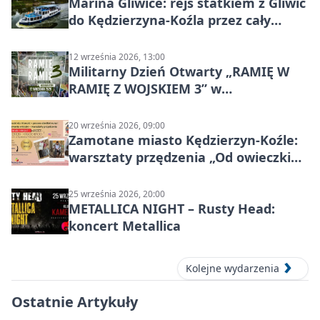
Marina Gliwice: rejs statkiem z Gliwic
do Kędzierzyna-Koźla przez cały
Kanał Gliwicki
12 września 2026, 13:00
Militarny Dzień Otwarty „RAMIĘ W
RAMIĘ Z WOJSKIEM 3” w
Kędzierzynie-Koźlu
20 września 2026, 09:00
Zamotane miasto Kędzierzyn-Koźle:
warsztaty przędzenia „Od owieczki
do niteczki”
25 września 2026, 20:00
METALLICA NIGHT – Rusty Head:
koncert Metallica
Kolejne wydarzenia
Ostatnie Artykuły