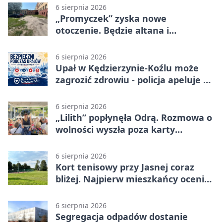
6 sierpnia 2026
„Promyczek” zyska nowe
otoczenie. Będzie altana i
plenerowa siłownia
6 sierpnia 2026
Upał w Kędzierzynie-Koźlu może
zagrozić zdrowiu - policja apeluje o
czujność
6 sierpnia 2026
„Lilith” popłynęła Odrą. Rozmowa o
wolności wyszła poza karty
powieści
6 sierpnia 2026
Kort tenisowy przy Jasnej coraz
bliżej. Najpierw mieszkańcy ocenią
projekt
6 sierpnia 2026
Segregacja odpadów dostanie