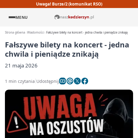
Uwaga! Burze/2 (komunikat RSO)
MENU
Strona główna
Wiadomości
Fałszywe bilety na koncert - jedna chwila i pieniądze znikają
Fałszywe bilety na koncert - jedna
chwila i pieniądze znikają
21 maja 2026
1 min czytania
Udostępnij