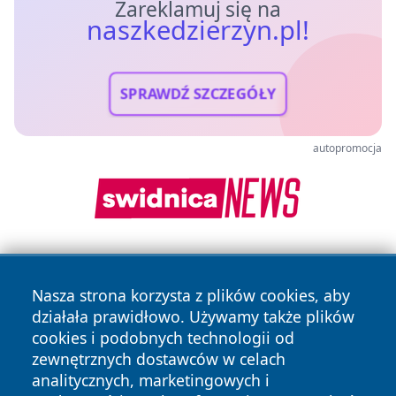
Zareklamuj się na
naszkedzierzyn.pl!
SPRAWDŹ SZCZEGÓŁY
autopromocja
Nasza strona korzysta z plików cookies, aby
działała prawidłowo. Używamy także plików
cookies i podobnych technologii od
zewnętrznych dostawców w celach
Copyright © 2026 naszkedzierzyn.pl Wszystkie prawa
analitycznych, marketingowych i
zastrzeżone.