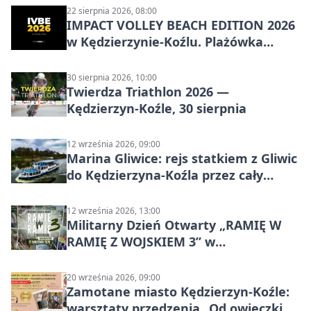
22 sierpnia 2026, 08:00
IMPACT VOLLEY BEACH EDITION 2026
w Kędzierzynie-Koźlu. Plażówka
wraca na stadion
30 sierpnia 2026, 10:00
Twierdza Triathlon 2026 —
Kędzierzyn-Koźle, 30 sierpnia
12 września 2026, 09:00
Marina Gliwice: rejs statkiem z Gliwic
do Kędzierzyna-Koźla przez cały
Kanał Gliwicki
12 września 2026, 13:00
Militarny Dzień Otwarty „RAMIĘ W
RAMIĘ Z WOJSKIEM 3” w
Kędzierzynie-Koźlu
20 września 2026, 09:00
Zamotane miasto Kędzierzyn-Koźle:
warsztaty przędzenia „Od owieczki