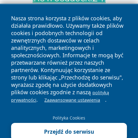
Nasza strona korzysta z plików cookies, aby
działała prawidłowo. Używamy także plików
cookies i podobnych technologii od
zewnętrznych dostawców w celach
analitycznych, marketingowych i
Copyright © 2026 naszkedzierzyn.pl Wszystkie prawa
społecznościowych. Informacje te mogą być
zastrzeżone.
przetwarzane również przez naszych
partnerów. Kontynuując korzystanie ze
strony lub klikając „Przechodzę do serwisu",
Polityka
Polityka
wyrażasz zgodę na użycie dodatkowych
News
Autorzy
Prywatności
Cookies
plików cookies zgodnie z naszą
polityką
.
.
prywatności
Zaawansowane ustawienia
Polityka Cookies
Przejdź do serwisu