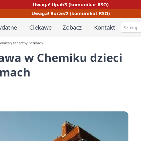
Uwaga! Upał/3 (komunikat RSO)
Uwaga! Burze/2 (komunikat RSO)
ydatne
Ciekawe
Zobacz
Kontakt
pokazały taneczny rozmach
brawa w Chemiku dzieci
zmach