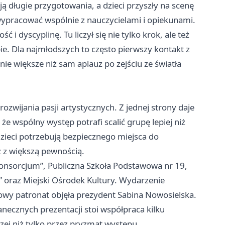
ją długie przygotowania, a dzieci przyszły na scenę
ą wypracować wspólnie z nauczycielami i opiekunami.
 i dyscyplinę. Tu liczył się nie tylko krok, ale też
ie. Dla najmłodszych to często pierwszy kontakt z
ie większe niż sam aplauz po zejściu ze światła
zwijania pasji artystycznych. Z jednej strony daje
że wspólny występ potrafi scalić grupę lepiej niż
dzieci potrzebują bezpiecznego miejsca do
 z większą pewnością.
onsorcjum”, Publiczna Szkoła Podstawowa nr 19,
 oraz Miejski Ośrodek Kultury. Wydarzenie
wy patronat objęła prezydent Sabina Nowosielska.
anecznych prezentacji stoi współpraca kilku
zej niż tylko przez pryzmat występu.