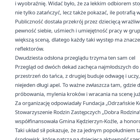
i wyobraźnię. Widać było, że za lekkim odbiorem sto
nie tylko zatańczyć, lecz także pokazać, ile potrafi
Publiczność dostała przekrój przez dziecięcą wrażliwość
pewność siebie, uśmiech i umiejętność pracy w grup
większą sceną, dlatego każdy taki występ ma znaczen
reflektorów.
Dwudziesta odsłona przeglądu trzyma ten sam cel
Przegląd od dwóch dekad zachęca najmłodszych do ro
przestrzeń do tańca, z drugiej buduje odwagę i uczy, 
niejeden długi apel. To ważne zwłaszcza tam, gdzie 
próbowania, mylenia kroków i wracania na scenę już
Za organizację odpowiadały Fundacja „Odrzańskie K
Stowarzyszenie Rodzin Zastępczych „Dobra Rodzina”
współfinansowała Gmina Kędzierzyn-Koźle, a honoro
Taki układ sił pokazuje, że za jednym popołudniem t
środowisk, które patrzą na dziecięcą aktywność szer