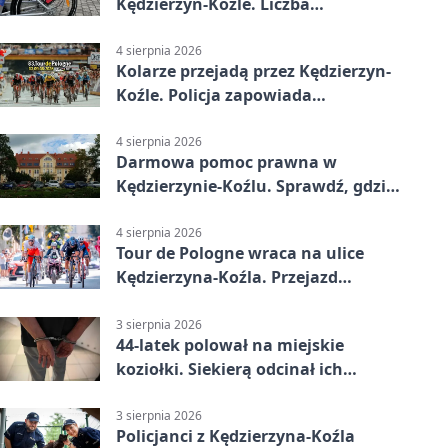
Kędzierzyn-Koźle. Liczba
przejazdów mocno wzrosła
4 sierpnia 2026
Kolarze przejadą przez Kędzierzyn-
Koźle. Policja zapowiada
utrudnienia
4 sierpnia 2026
Darmowa pomoc prawna w
Kędzierzynie-Koźlu. Sprawdź, gdzie
się zgłosić
4 sierpnia 2026
Tour de Pologne wraca na ulice
Kędzierzyna-Koźla. Przejazd
czasowo zamknie trasę
3 sierpnia 2026
44-latek polował na miejskie
koziołki. Siekierą odcinał ich
elementy
3 sierpnia 2026
Policjanci z Kędzierzyna-Koźla