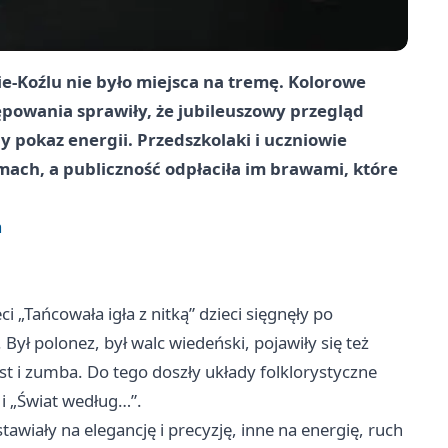
e-Koźlu nie było miejsca na tremę. Kolorowe
ępowania sprawiły, że jubileuszowy przegląd
y pokaz energii. Przedszkolaki i uczniowie
tmach, a publiczność odpłaciła im brawami, które
a
i „Tańcowała igła z nitką” dzieci sięgnęły po
Był polonez, był walc wiedeński, pojawiły się też
ist i zumba. Do tego doszły układy folklorystyczne
i „Świat według…”.
awiały na elegancję i precyzję, inne na energię, ruch