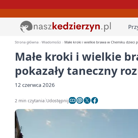
Prz
Strona główna
Wiadomości
Małe kroki i wielkie brawa w Chemiku dzieci 
Małe kroki i wielkie 
pokazały taneczny ro
12 czerwca 2026
2 min czytania
Udostępnij