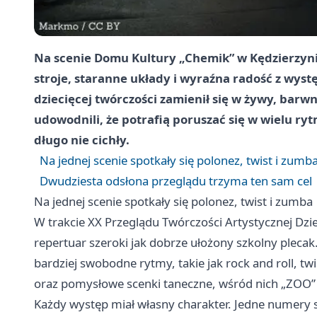
Na scenie Domu Kultury „Chemik” w Kędzierzyni
stroje, staranne układy i wyraźna radość z wyst
dziecięcej twórczości zamienił się w żywy, barwn
udowodnili, że potrafią poruszać się w wielu ry
długo nie cichły.
Na jednej scenie spotkały się polonez, twist i zumb
Dwudziesta odsłona przeglądu trzyma ten sam cel
Na jednej scenie spotkały się polonez, twist i zumba
W trakcie XX Przeglądu Twórczości Artystycznej Dziec
repertuar szeroki jak dobrze ułożony szkolny plecak. 
bardziej swobodne rytmy, takie jak rock and roll, tw
oraz pomysłowe scenki taneczne, wśród nich „ZOO” 
Każdy występ miał własny charakter. Jedne numery st