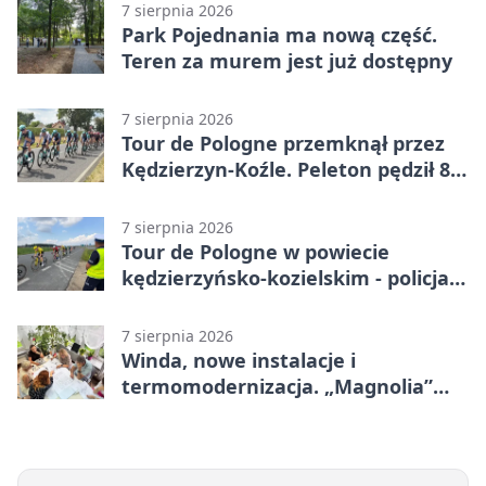
otwarcia
7 sierpnia 2026
Park Pojednania ma nową część.
Teren za murem jest już dostępny
7 sierpnia 2026
Tour de Pologne przemknął przez
Kędzierzyn-Koźle. Peleton pędził 80
km/h
7 sierpnia 2026
Tour de Pologne w powiecie
kędzierzyńsko-kozielskim - policja
zabezpieczała trasę
7 sierpnia 2026
Winda, nowe instalacje i
termomodernizacja. „Magnolia”
zmieni się nie do poznania