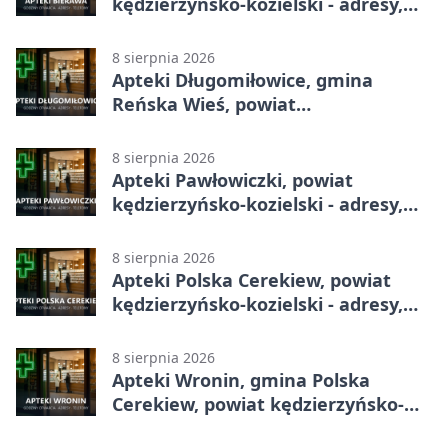
kędzierzyńsko-kozielski - adresy,
telefony, godziny otwarcia
8 sierpnia 2026
Apteki Długomiłowice, gmina
Reńska Wieś, powiat
kędzierzyńsko-kozielski - adresy,
telefony, godziny otwarcia
8 sierpnia 2026
Apteki Pawłowiczki, powiat
kędzierzyńsko-kozielski - adresy,
telefony, godziny otwarcia
8 sierpnia 2026
Apteki Polska Cerekiew, powiat
kędzierzyńsko-kozielski - adresy,
telefony, godziny otwarcia
8 sierpnia 2026
Apteki Wronin, gmina Polska
Cerekiew, powiat kędzierzyńsko-
kozielski - adresy, telefony, godziny