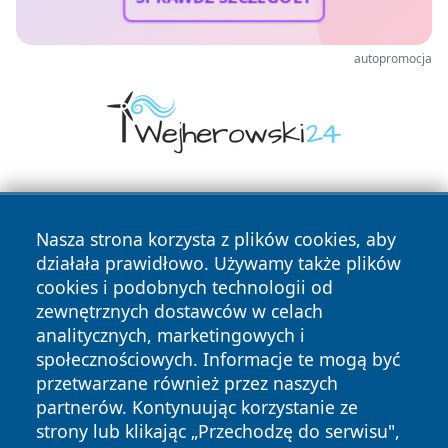
autopromocja
Nasza strona korzysta z plików cookies, aby
działała prawidłowo. Używamy także plików
cookies i podobnych technologii od
zewnętrznych dostawców w celach
Copyright © 2026 naszkedzierzyn.pl Wszystkie prawa
analitycznych, marketingowych i
zastrzeżone.
społecznościowych. Informacje te mogą być
przetwarzane również przez naszych
partnerów. Kontynuując korzystanie ze
Polityka
Polityka
News
Autorzy
strony lub klikając „Przechodzę do serwisu",
Prywatności
Cookies