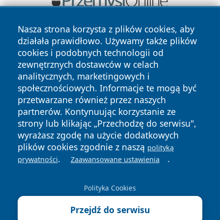
Nasza strona korzysta z plików cookies, aby
działała prawidłowo. Używamy także plików
cookies i podobnych technologii od
zewnętrznych dostawców w celach
analitycznych, marketingowych i
społecznościowych. Informacje te mogą być
Copyright © 2026 naszkedzierzyn.pl Wszystkie prawa
zastrzeżone.
przetwarzane również przez naszych
partnerów. Kontynuując korzystanie ze
strony lub klikając „Przechodzę do serwisu",
Polityka
Polityka
wyrażasz zgodę na użycie dodatkowych
News
Autorzy
Prywatności
Cookies
plików cookies zgodnie z naszą
polityką
.
.
prywatności
Zaawansowane ustawienia
Polityka Cookies
Przejdź do serwisu