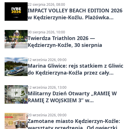
22 sierpnia 2026, 08:00
IMPACT VOLLEY BEACH EDITION 2026
w Kędzierzynie-Koźlu. Plażówka
wraca na stadion
30 sierpnia 2026, 10:00
Twierdza Triathlon 2026 —
Kędzierzyn-Koźle, 30 sierpnia
12 września 2026, 09:00
Marina Gliwice: rejs statkiem z Gliwic
do Kędzierzyna-Koźla przez cały
Kanał Gliwicki
12 września 2026, 13:00
Militarny Dzień Otwarty „RAMIĘ W
RAMIĘ Z WOJSKIEM 3” w
Kędzierzynie-Koźlu
20 września 2026, 09:00
Zamotane miasto Kędzierzyn-Koźle:
warsztaty przędzenia „Od owieczki