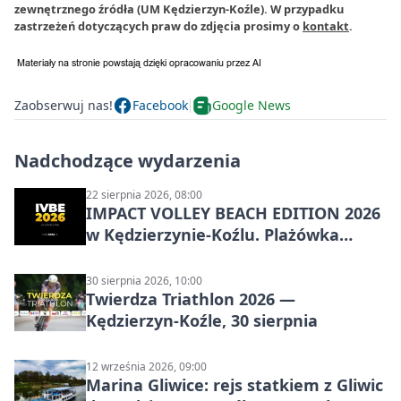
zewnętrznego źródła (UM Kędzierzyn-Koźle). W przypadku
zastrzeżeń dotyczących praw do zdjęcia prosimy o
kontakt
.
Zaobserwuj nas!
Facebook
Google News
Nadchodzące wydarzenia
22 sierpnia 2026, 08:00
IMPACT VOLLEY BEACH EDITION 2026
w Kędzierzynie-Koźlu. Plażówka
wraca na stadion
30 sierpnia 2026, 10:00
Twierdza Triathlon 2026 —
Kędzierzyn-Koźle, 30 sierpnia
12 września 2026, 09:00
Marina Gliwice: rejs statkiem z Gliwic