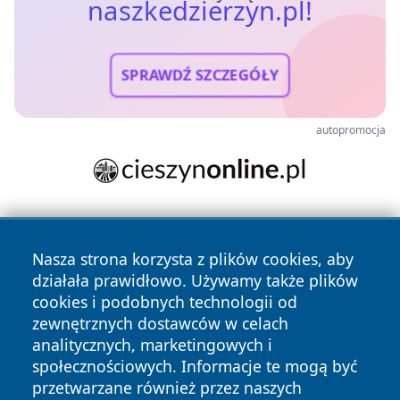
naszkedzierzyn.pl!
SPRAWDŹ SZCZEGÓŁY
autopromocja
Nasza strona korzysta z plików cookies, aby
działała prawidłowo. Używamy także plików
cookies i podobnych technologii od
zewnętrznych dostawców w celach
Copyright © 2026 naszkedzierzyn.pl Wszystkie prawa
analitycznych, marketingowych i
zastrzeżone.
społecznościowych. Informacje te mogą być
przetwarzane również przez naszych