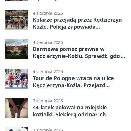
przejazdów mocno wzrosła
4 sierpnia 2026
Kolarze przejadą przez Kędzierzyn-
Koźle. Policja zapowiada
utrudnienia
4 sierpnia 2026
Darmowa pomoc prawna w
Kędzierzynie-Koźlu. Sprawdź, gdzie
się zgłosić
4 sierpnia 2026
Tour de Pologne wraca na ulice
Kędzierzyna-Koźla. Przejazd
czasowo zamknie trasę
3 sierpnia 2026
44-latek polował na miejskie
koziołki. Siekierą odcinał ich
elementy
3 sierpnia 2026