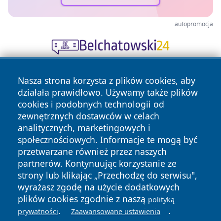
autopromocja
Nasza strona korzysta z plików cookies, aby
działała prawidłowo. Używamy także plików
cookies i podobnych technologii od
zewnętrznych dostawców w celach
analitycznych, marketingowych i
Copyright © 2026 naszkedzierzyn.pl Wszystkie prawa
społecznościowych. Informacje te mogą być
zastrzeżone.
przetwarzane również przez naszych
partnerów. Kontynuując korzystanie ze
strony lub klikając „Przechodzę do serwisu",
Polityka
Polityka
News
Autorzy
wyrażasz zgodę na użycie dodatkowych
Prywatności
Cookies
plików cookies zgodnie z naszą
polityką
.
.
prywatności
Zaawansowane ustawienia