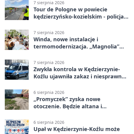
7 sierpnia 2026
Tour de Pologne w powiecie
kędzierzyńsko-kozielskim - policja
zabezpieczała trasę
7 sierpnia 2026
Winda, nowe instalacje i
termomodernizacja. „Magnolia”
zmieni się nie do poznania
7 sierpnia 2026
Zwykła kontrola w Kędzierzynie-
Koźlu ujawniła zakaz i niesprawne
auto
6 sierpnia 2026
„Promyczek” zyska nowe
otoczenie. Będzie altana i
plenerowa siłownia
6 sierpnia 2026
Upał w Kędzierzynie-Koźlu może