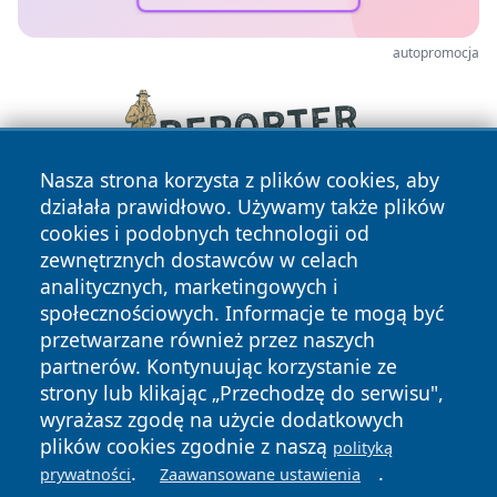
autopromocja
Nasza strona korzysta z plików cookies, aby
działała prawidłowo. Używamy także plików
cookies i podobnych technologii od
zewnętrznych dostawców w celach
analitycznych, marketingowych i
społecznościowych. Informacje te mogą być
przetwarzane również przez naszych
Copyright © 2026 naszkedzierzyn.pl Wszystkie prawa
partnerów. Kontynuując korzystanie ze
zastrzeżone.
strony lub klikając „Przechodzę do serwisu",
wyrażasz zgodę na użycie dodatkowych
plików cookies zgodnie z naszą
polityką
Polityka
Polityka
News
Autorzy
.
.
prywatności
Zaawansowane ustawienia
Prywatności
Cookies