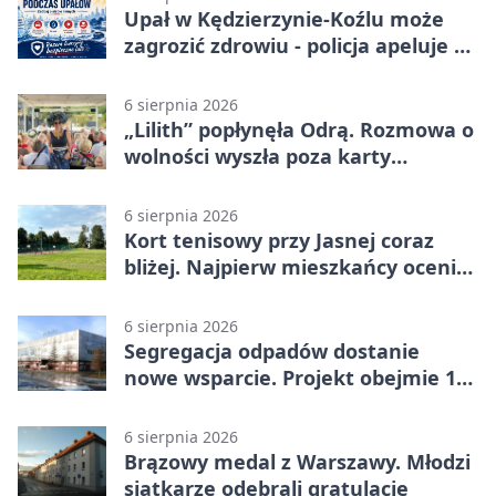
Upał w Kędzierzynie-Koźlu może
zagrozić zdrowiu - policja apeluje o
czujność
6 sierpnia 2026
„Lilith” popłynęła Odrą. Rozmowa o
wolności wyszła poza karty
powieści
6 sierpnia 2026
Kort tenisowy przy Jasnej coraz
bliżej. Najpierw mieszkańcy ocenią
projekt
6 sierpnia 2026
Segregacja odpadów dostanie
nowe wsparcie. Projekt obejmie 15
gmin
6 sierpnia 2026
Brązowy medal z Warszawy. Młodzi
siatkarze odebrali gratulacje