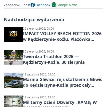
Zaobserwuj nas!
Facebook
Google News
Nadchodzące wydarzenia
22 sierpnia 2026, 08:00
IMPACT VOLLEY BEACH EDITION 2026
w Kędzierzynie-Koźlu. Plażówka
wraca na stadion
30 sierpnia 2026, 10:00
Twierdza Triathlon 2026 —
Kędzierzyn-Koźle, 30 sierpnia
12 września 2026, 09:00
Marina Gliwice: rejs statkiem z Gliwic
do Kędzierzyna-Koźla przez cały
Kanał Gliwicki
12 września 2026, 13:00
Militarny Dzień Otwarty „RAMIĘ W