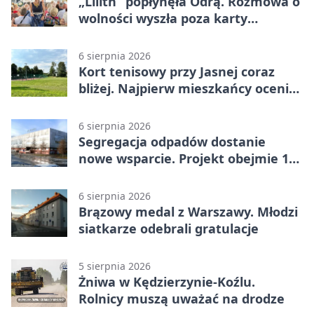
„Lilith” popłynęła Odrą. Rozmowa o
wolności wyszła poza karty
powieści
6 sierpnia 2026
Kort tenisowy przy Jasnej coraz
bliżej. Najpierw mieszkańcy ocenią
projekt
6 sierpnia 2026
Segregacja odpadów dostanie
nowe wsparcie. Projekt obejmie 15
gmin
6 sierpnia 2026
Brązowy medal z Warszawy. Młodzi
siatkarze odebrali gratulacje
5 sierpnia 2026
Żniwa w Kędzierzynie-Koźlu.
Rolnicy muszą uważać na drodze