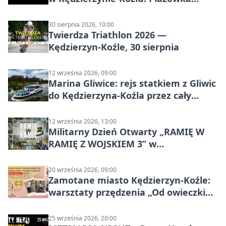
wraca na stadion
30 sierpnia 2026, 10:00
Twierdza Triathlon 2026 —
Kędzierzyn-Koźle, 30 sierpnia
12 września 2026, 09:00
Marina Gliwice: rejs statkiem z Gliwic
do Kędzierzyna-Koźla przez cały
Kanał Gliwicki
12 września 2026, 13:00
Militarny Dzień Otwarty „RAMIĘ W
RAMIĘ Z WOJSKIEM 3” w
Kędzierzynie-Koźlu
20 września 2026, 09:00
Zamotane miasto Kędzierzyn-Koźle:
warsztaty przędzenia „Od owieczki
do niteczki”
25 września 2026, 20:00