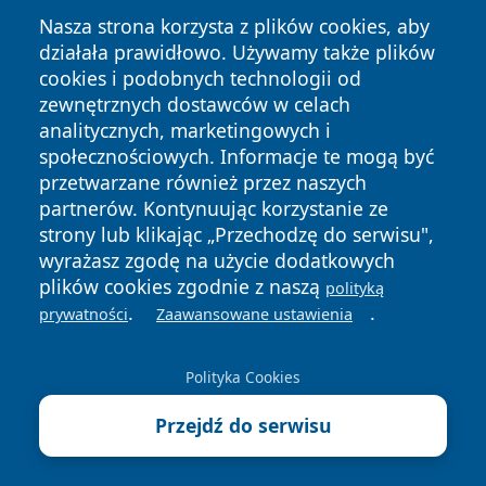
Nasza strona korzysta z plików cookies, aby
działała prawidłowo. Używamy także plików
cookies i podobnych technologii od
zewnętrznych dostawców w celach
analitycznych, marketingowych i
społecznościowych. Informacje te mogą być
Copyright © 2026 naszkedzierzyn.pl Wszystkie prawa
przetwarzane również przez naszych
zastrzeżone.
partnerów. Kontynuując korzystanie ze
strony lub klikając „Przechodzę do serwisu",
wyrażasz zgodę na użycie dodatkowych
Polityka
Polityka
News
Autorzy
plików cookies zgodnie z naszą
polityką
Prywatności
Cookies
.
.
prywatności
Zaawansowane ustawienia
Polityka Cookies
Przejdź do serwisu