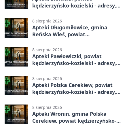
kędzierzyńsko-kozielski - adresy,
telefony, godziny otwarcia
8 sierpnia 2026
Apteki Długomiłowice, gmina
Reńska Wieś, powiat
kędzierzyńsko-kozielski - adresy,
telefony, godziny otwarcia
8 sierpnia 2026
Apteki Pawłowiczki, powiat
kędzierzyńsko-kozielski - adresy,
telefony, godziny otwarcia
8 sierpnia 2026
Apteki Polska Cerekiew, powiat
kędzierzyńsko-kozielski - adresy,
telefony, godziny otwarcia
8 sierpnia 2026
Apteki Wronin, gmina Polska
Cerekiew, powiat kędzierzyńsko-
kozielski - adresy, telefony, godziny