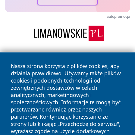
autopromocja
Nasza strona korzysta z plików cookies, aby
działała prawidłowo. Używamy także plików
cookies i podobnych technologii od
zewnętrznych dostawców w celach
Copyright © 2026 naszkedzierzyn.pl Wszystkie prawa
analitycznych, marketingowych i
zastrzeżone.
społecznościowych. Informacje te mogą być
przetwarzane również przez naszych
partnerów. Kontynuując korzystanie ze
Polityka
Polityka
News
Autorzy
strony lub klikając „Przechodzę do serwisu",
Prywatności
Cookies
wyrażasz zgodę na użycie dodatkowych