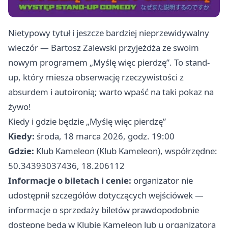
Nietypowy tytuł i jeszcze bardziej nieprzewidywalny
wieczór — Bartosz Zalewski przyjeżdża ze swoim
nowym programem „Myślę więc pierdzę”. To stand-
up, który miesza obserwację rzeczywistości z
absurdem i autoironią; warto wpaść na taki pokaz na
żywo!
Kiedy i gdzie będzie „Myślę więc pierdzę”
Kiedy:
środa, 18 marca 2026, godz. 19:00
Gdzie:
Klub Kameleon (Klub Kameleon), współrzędne:
50.34393037436, 18.206112
Informacje o biletach i cenie:
organizator nie
udostępnił szczegółów dotyczących wejściówek —
informacje o sprzedaży biletów prawdopodobnie
dostępne będą w Klubie Kameleon lub u organizatora