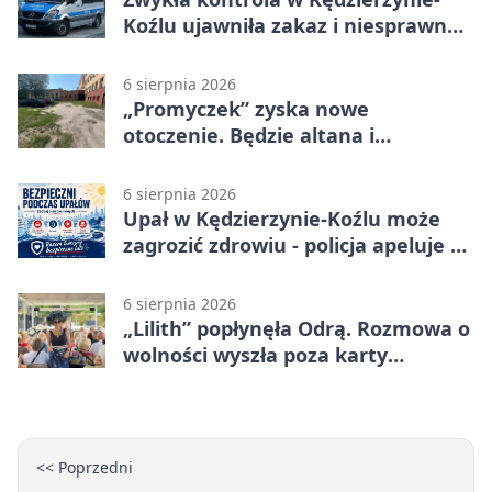
Koźlu ujawniła zakaz i niesprawne
auto
6 sierpnia 2026
„Promyczek” zyska nowe
otoczenie. Będzie altana i
plenerowa siłownia
6 sierpnia 2026
Upał w Kędzierzynie-Koźlu może
zagrozić zdrowiu - policja apeluje o
czujność
6 sierpnia 2026
„Lilith” popłynęła Odrą. Rozmowa o
wolności wyszła poza karty
powieści
<< Poprzedni