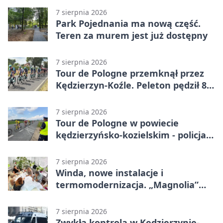
otwarcia
7 sierpnia 2026
Park Pojednania ma nową część.
Teren za murem jest już dostępny
7 sierpnia 2026
Tour de Pologne przemknął przez
Kędzierzyn-Koźle. Peleton pędził 80
km/h
7 sierpnia 2026
Tour de Pologne w powiecie
kędzierzyńsko-kozielskim - policja
zabezpieczała trasę
7 sierpnia 2026
Winda, nowe instalacje i
termomodernizacja. „Magnolia”
zmieni się nie do poznania
7 sierpnia 2026
Zwykła kontrola w Kędzierzynie-